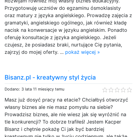
Rozwijam również mój własny biznes edukacyjny.
Przygotowuję uczniów do egzaminu ósmoklasisty
oraz matury z języka angielskiego. Prowadzę zajęcia z
gramatyki, angielskiego ogólnego, jak również kładę
nacisk na konwersacje w języku angielskim. Ponadto
oferuję konsultacje z języka angielskiego. Jeżeli
czujesz, że posiadasz braki, nurtujące Cię pytania,
zajrzyj do mojej oferty. ...
pokaż więcej »
Bisanz.pl - kreatywny styl życia
Dodano: 3 lata 11 miesięcy temu
Masz już dosyć pracy na etacie? Chciałbyś otworzyć
własny biznes ale nie masz pomysłu na siebie?
Prowadzisz biznes, ale nie wiesz jak się wyróżnić na
tle konkurencji? To dobrze trafiłeś! Jestem Kacper
Bisanz i chętnie pokażę Ci jak być bardziej
kreatywnym nie tylko w życiu codziennym, ale także