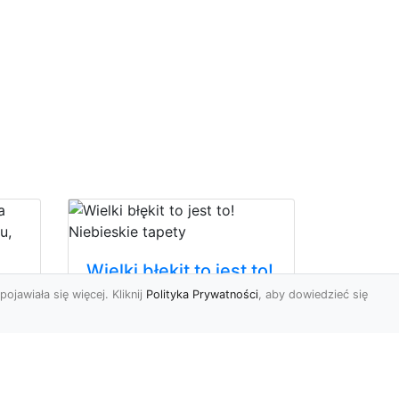
Wielki błękit to jest to!
Niebieskie tapety
pojawiała się więcej. Kliknij
Polityka Prywatności
, aby dowiedzieć się
oc
Chyba trudno byłoby
u,
znaleźć osobę, która nie
ać
przepadałaby za
niebieskim. Jest to kolor