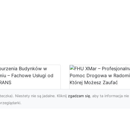
burzenia
FHU XMar –
eczka). Niestety nie są jadalne. Kliknij
zgadzam się
, aby ta informacja nie 
dynków w Radomiu
Profesjonalna Pom
rzeglądarki.
Fachowe Usługi od
Drogowa w Radomi
A-TRANS
Której Możesz Zauf
burzenia Budynków – Od
FHU XMar – Bezpieczna