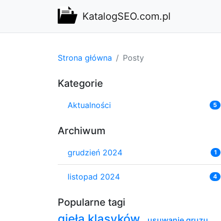
KatalogSEO.com.pl
Strona główna
Posty
Kategorie
Aktualności
5
Archiwum
grudzień 2024
1
listopad 2024
4
Popularne tagi
gieła klasyków
,
usuwanie gruzu