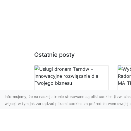
Ostatnie posty
Usługi dronem
Wy
Informujemy, że na naszej stronie stosowane są pliki cookies (tzw. ciast
Tarnów – innowacyjne
Bu
więcej, w tym jak zarządzać plikami cookies za pośrednictwem swojej p
rozwiązania dla
– 
Twojego biznesu
M
Technologia dronów
Wy