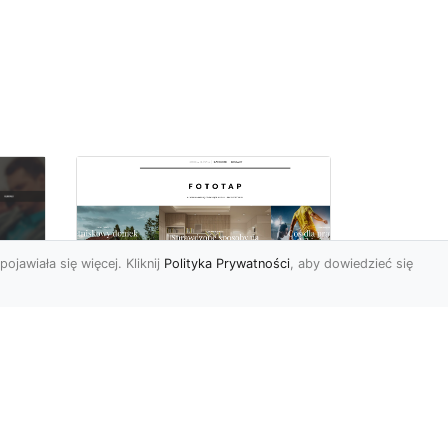
pojawiała się więcej. Kliknij
Polityka Prywatności
, aby dowiedzieć się
Wielki błękit to jest to!
oc
Niebieskie tapety
u,
Chyba trudno byłoby
ać
znaleźć osobę, która nie