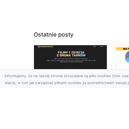
Ostatnie posty
Informujemy, że na naszej stronie stosowane są pliki cookies (tzw. ciast
więcej, w tym jak zarządzać plikami cookies za pośrednictwem swojej p
Wy
Usługi dronem
Bu
Tarnów – innowacyjne
– 
rozwiązania dla
M
Twojego biznesu
Wy
Technologia dronów
A 