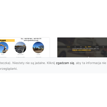
eczka). Niestety nie są jadalne. Kliknij
zgadzam się
, aby ta informacja nie 
rzeglądarki.
burzenia
dynków w Radomiu
FHU XMar –
Fachowe Usługi od
Profesjonalna Pom
A-TRANS
Drogowa w Radomi
Której Możesz Zauf
burzenia Budynków – Od
do Z Firma MA-TRANS z