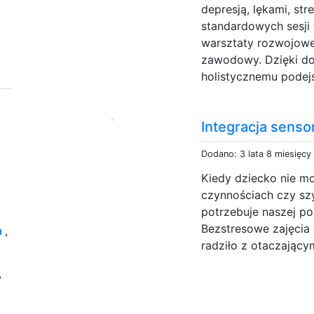
depresją, lękami, st
standardowych sesji 
warsztaty rozwojowe 
zawodowy. Dzięki d
holistycznemu podejś
Integracja sens
Dodano: 3 lata 8 miesięcy
Kiedy dziecko nie mo
czynnościach czy sz
potrzebuje naszej po
Bezstresowe zajęcia 
a
,
radziło z otaczający
,