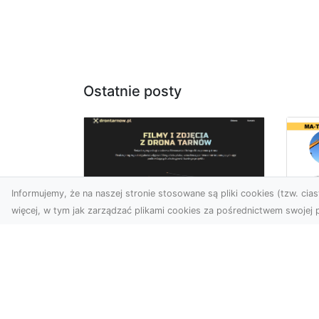
Ostatnie posty
Informujemy, że na naszej stronie stosowane są pliki cookies (tzw. ciast
więcej, w tym jak zarządzać plikami cookies za pośrednictwem swojej p
Wy
Usługi dronem
Bu
Tarnów – innowacyjne
– 
rozwiązania dla
M
Twojego biznesu
Wy
Technologia dronów