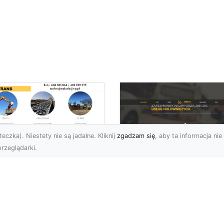
eczka). Niestety nie są jadalne. Kliknij
zgadzam się
, aby ta informacja nie 
rzeglądarki.
burzenia
dynków w Radomiu
FHU XMar –
Fachowe Usługi od
Profesjonalna Pom
A-TRANS
Drogowa w Radomi
Której Możesz Zauf
burzenia Budynków – Od