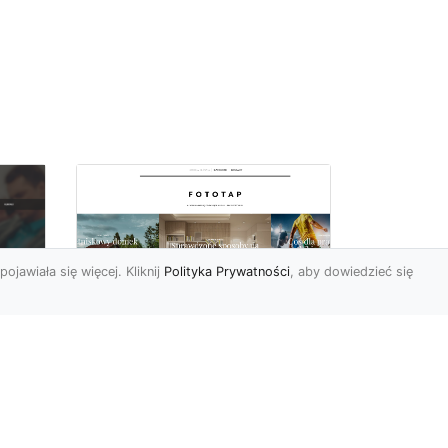
pojawiała się więcej. Kliknij
Polityka Prywatności
, aby dowiedzieć się
Wielki błękit to jest to!
oc
Niebieskie tapety
u,
Chyba trudno byłoby
ać
znaleźć osobę, która nie