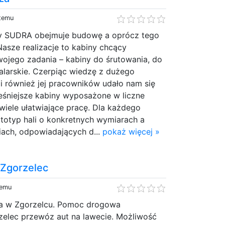
 temu
my SUDRA obejmuje budowę a oprócz tego
asze realizacje to kabiny chcący
ojego zadania – kabiny do śrutowania, do
malarskie. Czerpiąc wiedzę z dużego
i również jej pracowników udało nam się
śniejsze kabiny wyposażone w liczne
o wiele ułatwiające pracę. Dla każdego
totyp hali o konkretnych wymiarach a
iach, odpowiadających d...
pokaż więcej »
Zgorzelec
temu
 w Zgorzelcu. Pomoc drogowa
elec przewóz aut na lawecie. Możliwość