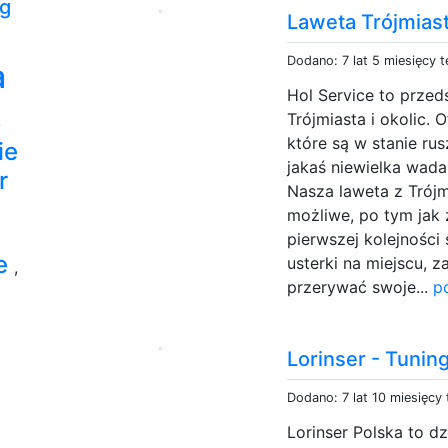
pg
Laweta Trójmias
Dodano: 7 lat 5 miesięcy 
a
Hol Service to przed
Trójmiasta i okolic. 
,
które są w stanie ru
ie
jakaś niewielka wada
r
Nasza laweta z Trójm
możliwe, po tym jak
pierwszej kolejności
ne
usterki na miejscu, 
,
przerywać swoje...
p
Lorinser - Tunin
Dodano: 7 lat 10 miesięcy
Lorinser Polska to d