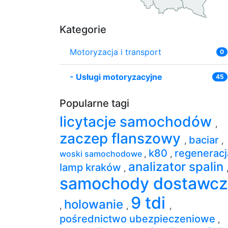
Kategorie
Motoryzacja i transport
0
-
Usługi motoryzacyjne
45
Popularne tagi
licytacje samochodów
,
zaczep flanszowy
baciar
,
,
k80
regeneracj
woski samochodowe
,
,
analizator spalin
lamp kraków
,
samochody dostawc
9 tdi
holowanie
,
,
,
pośrednictwo ubezpieczeniowe
,