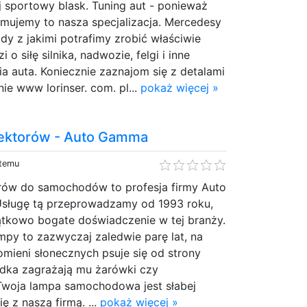
j sportowy blask. Tuning aut - ponieważ
jmujemy to nasza specjalizacja. Mercedesy
dy z jakimi potrafimy zrobić właściwie
 o siłę silnika, nadwozie, felgi i inne
 auta. Koniecznie zaznajom się z detalami
nie www lorinser. com. pl...
pokaż więcej »
lektorów - Auto Gamma
 temu
orów do samochodów to profesja firmy Auto
sługę tą przeprowadzamy od 1993 roku,
ątkowo bogate doświadczenie w tej branży.
py to zazwyczaj zaledwie parę lat, na
omieni słonecznych psuje się od strony
odka zagrażają mu żarówki czy
 Twoja lampa samochodowa jest słabej
ię z naszą firmą. ...
pokaż więcej »