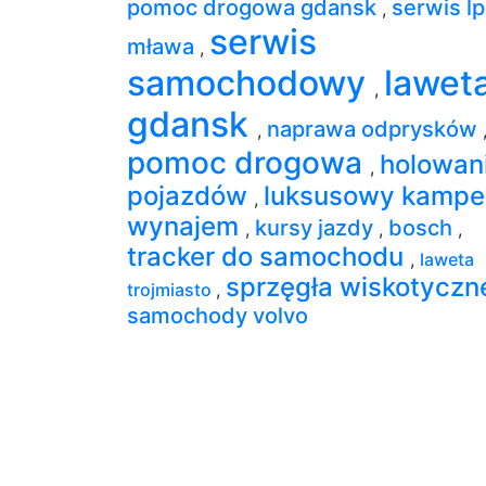
pomoc drogowa gdansk
serwis l
,
serwis
mława
,
samochodowy
lawet
,
gdansk
naprawa odprysków
,
pomoc drogowa
holowan
,
pojazdów
luksusowy kampe
,
wynajem
kursy jazdy
bosch
,
,
,
tracker do samochodu
,
laweta
sprzęgła wiskotycz
trojmiasto
,
samochody volvo