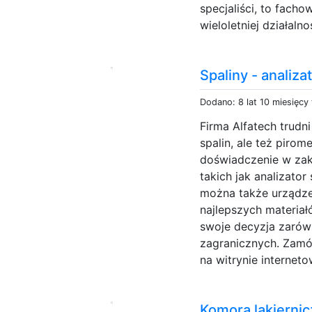
specjaliści, to facho
wieloletniej działaln
Spaliny - analiza
Dodano: 8 lat 10 miesięcy
Firma Alfatech trudn
spalin, ale też pirom
doświadczenie w zak
takich jak analizat
można także urządzen
najlepszych materiał
swoje decyzja zarów
zagranicznych. Zam
na witrynie internetow
Komora lakiernic