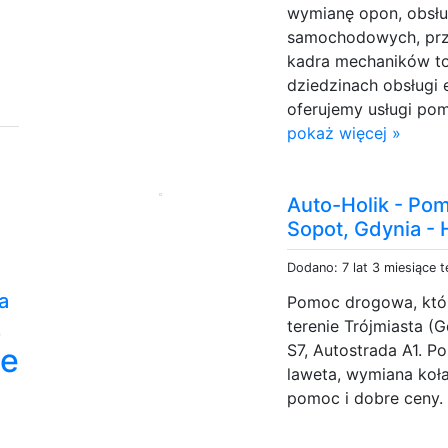
wymianę opon, obsług
samochodowych, prze
kadra mechaników to 
dziedzinach obsługi e
oferujemy usługi po
pokaż więcej »
Auto-Holik - Po
Sopot, Gdynia -
Dodano: 7 lat 3 miesiące 
a
Pomoc drogowa, któr
terenie Trójmiasta (
,
S7, Autostrada A1. P
ze
laweta, wymiana koł
pomoc i dobre ceny. 