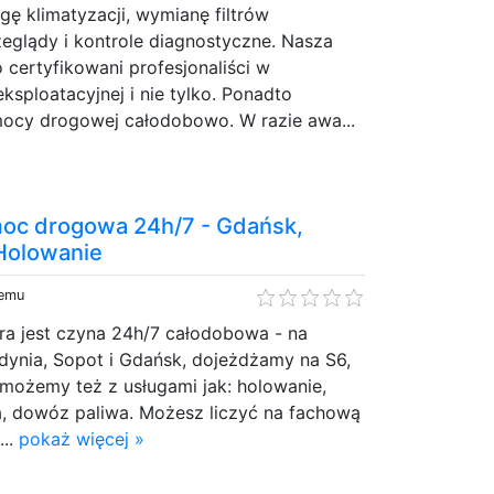
ę klimatyzacji, wymianę filtrów
glądy i kontrole diagnostyczne. Nasza
certyfikowani profesjonaliści w
ksploatacyjnej i nie tylko. Ponadto
mocy drogowej całodobowo. W razie awa...
moc drogowa 24h/7 - Gdańsk,
 Holowanie
temu
a jest czyna 24h/7 całodobowa - na
Gdynia, Sopot i Gdańsk, dojeżdżamy na S6,
omożemy też z usługami jak: holowanie,
a, dowóz paliwa. Możesz liczyć na fachową
...
pokaż więcej »