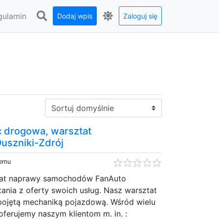
gulamin
Dodaj wpis
Zaloguj się
Sortuj:
 drogowa, warsztat
uszniki-Zdrój
temu
ztat naprawy samochodów FanAuto
ania z oferty swoich usług. Nasz warsztat
 pojętą mechaniką pojazdową. Wśród wielu
ferujemy naszym klientom m. in. :