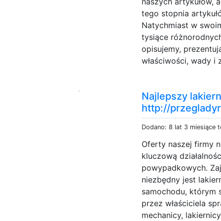
naszych artykułów, a
tego stopnia artyku
Natychmiast w swoi
tysiące różnorodnych
opisujemy, prezentuj
właściwości, wady i 
Najlepszy lakier
http://przeglady
Dodano: 8 lat 3 miesiące 
Oferty naszej firmy 
kluczową działalnoś
powypadkowych. Zaj
niezbędny jest lakier
samochodu, którym s
przez właściciela sp
mechanicy, lakiernicy