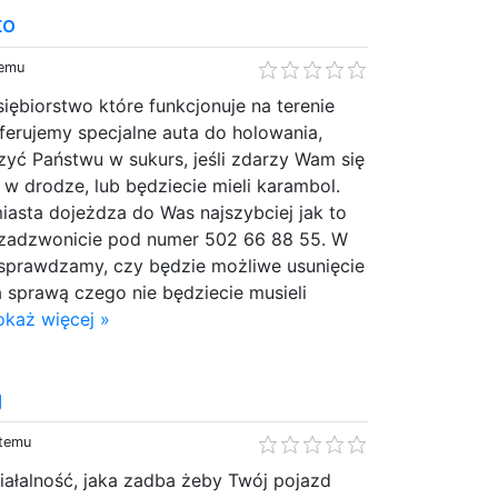
to
temu
siębiorstwo które funkcjonuje na terenie
Oferujemy specjalne auta do holowania,
szyć Państwu w sukurs, jeśli zdarzy Wam się
 w drodze, lub będziecie mieli karambol.
iasta dojeżdza do Was najszybciej jak to
 zadzwonicie pod numer 502 66 88 55. W
 sprawdzamy, czy będzie możliwe usunięcie
za sprawą czego nie będziecie musieli
okaż więcej »
g
 temu
ziałalność, jaka zadba żeby Twój pojazd