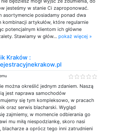
 nie będziesz mógł wyjść ze zdumienia, do
łów jesteśmy w stanie Ci zaproponować.
m asortymencie posiadamy ponad dwa
 kombinacji artykułów, które regularnie
ąc potencjalnym klientom ich główne
zalety. Stawiamy w głów...
pokaż więcej »
nik Kraków :
rejestracyjnekrakow.pl
temu
nie można określić jednym zdaniem. Naszą
cią jest naprawa samochodów
mujemy się tym kompleksowo, w pracach
nik oraz serwis blacharski. Wygląd
ię zajmiemy, w momencie odbierania go
rawi mu miłą niespodziankę, skoro nasi
, blacharze a oprócz tego inni zatrudnieni