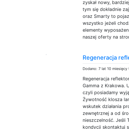
zyskał nowy, bardzie
tym się dokładnie za
oraz Smarty to pojaz
wszystko jeżeli chodzi
elementy wyposażenia
naszej oferty na stro
Regeneracja ref
Dodano: 7 lat 10 miesięcy
Regeneracja reflekt
Gamma z Krakowa. U
czyli posiadamy wyj
Żywotność klosza lam
wskutek działania pr
zewnętrznej a od śr
nieszczelność. Jeśli
kondycji skontaktuj s