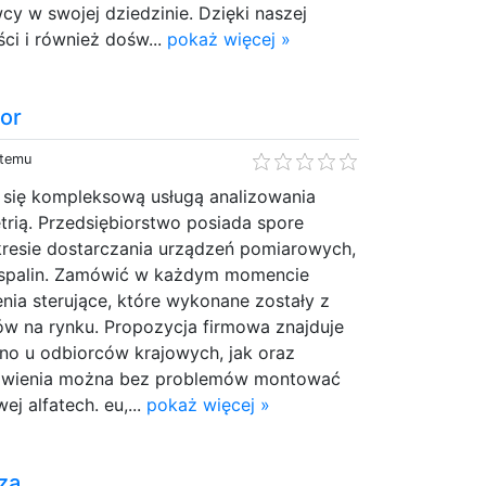
wcy w swojej dziedzinie. Dzięki naszej
ości i również dośw...
pokaż więcej »
tor
 temu
i się kompleksową usługą analizowania
etrią. Przedsiębiorstwo posiada spore
resie dostarczania urządzeń pomiarowych,
or spalin. Zamówić w każdym momencie
ia sterujące, które wykonane zostały z
ów na rynku. Propozycja firmowa znajduje
no u odbiorców krajowych, jak oraz
ówienia można bez problemów montować
ej alfatech. eu,...
pokaż więcej »
za