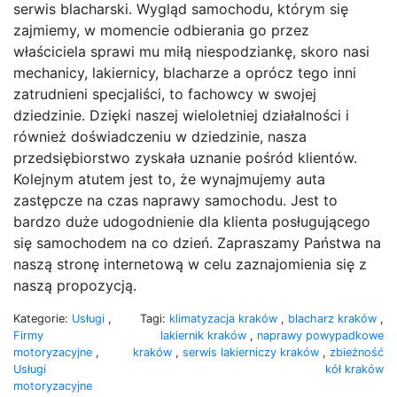
serwis blacharski. Wygląd samochodu, którym się
zajmiemy, w momencie odbierania go przez
właściciela sprawi mu miłą niespodziankę, skoro nasi
mechanicy, lakiernicy, blacharze a oprócz tego inni
zatrudnieni specjaliści, to fachowcy w swojej
dziedzinie. Dzięki naszej wieloletniej działalności i
również doświadczeniu w dziedzinie, nasza
przedsiębiorstwo zyskała uznanie pośród klientów.
Kolejnym atutem jest to, że wynajmujemy auta
zastępcze na czas naprawy samochodu. Jest to
bardzo duże udogodnienie dla klienta posługującego
się samochodem na co dzień. Zapraszamy Państwa na
naszą stronę internetową w celu zaznajomienia się z
naszą propozycją.
Kategorie:
Usługi
,
Tagi:
klimatyzacja kraków
,
blacharz kraków
,
Firmy
lakiernik kraków
,
naprawy powypadkowe
motoryzacyjne
,
kraków
,
serwis lakierniczy kraków
,
zbieżność
Usługi
kół kraków
motoryzacyjne