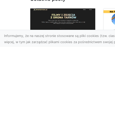
Informujemy, że na naszej stronie stosowane są pliki cookies (tzw. ciast
więcej, w tym jak zarządzać plikami cookies za pośrednictwem swojej p
Wy
Usługi dronem
Bu
Tarnów – innowacyjne
– 
rozwiązania dla
M
Twojego biznesu
Wy
Technologia dronów
A 
zmienia sposób, w jaki
Rad
realizujemy projekty,
ko
dokumentujemy postępy
wyb
czy promujem...