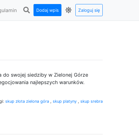
gulamin
Dodaj wpis
Zaloguj się
za do swojej siedziby w Zielonej Górze
negocjowania najlepszych warunków.
gi:
skup złota zielona góra
,
skup platyny
,
skup srebra