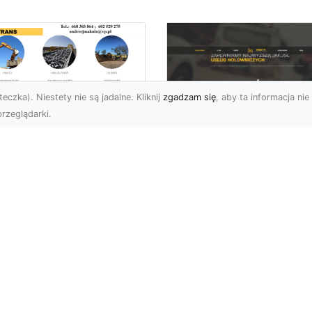
eczka). Niestety nie są jadalne. Kliknij
zgadzam się
, aby ta informacja nie 
rzeglądarki.
burzenia
dynków w Radomiu
FHU XMar –
Fachowe Usługi od
Profesjonalna Pom
A-TRANS
Drogowa w Radomi
Której Możesz Zauf
burzenia Budynków – Od
do Z Firma MA-TRANS z
FHU XMar – Bezpieczna
omia oferuje
Podróż Bez Stresu Nagł
mpleksowe usługi
awaria na drodze potrafi
urzeń budy...
wywołać stres i zakłócić 