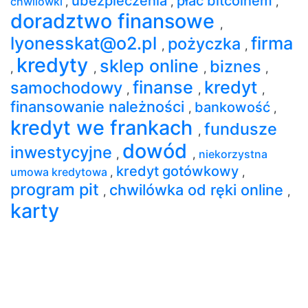
ubezpieczenia
płać bitcoinem
chwilówki
,
,
,
doradztwo finansowe
,
lyonesskat@o2.pl
firma
pożyczka
,
,
kredyty
sklep online
biznes
,
,
,
,
finanse
kredyt
samochodowy
,
,
,
finansowanie należności
bankowość
,
,
kredyt we frankach
fundusze
,
dowód
inwestycyjne
,
,
niekorzystna
kredyt gotówkowy
umowa kredytowa
,
,
program pit
chwilówka od ręki online
,
,
karty