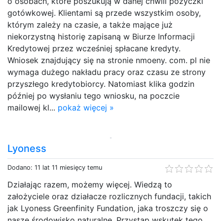
o osobach, które poszukują w danej chwili pożyczki
gotówkowej. Klientami są przede wszystkim osoby,
którym zależy na czasie, a także mające już
niekorzystną historię zapisaną w Biurze Informacji
Kredytowej przez wcześniej spłacane kredyty.
Wniosek znajdujący się na stronie nmoeny. com. pl nie
wymaga dużego nakładu pracy oraz czasu ze strony
przyszłego kredytobiorcy. Natomiast klika godzin
później po wysłaniu tego wniosku, na poczcie
mailowej kl...
pokaż więcej »
Lyoness
Dodano: 11 lat 11 miesięcy temu
Działając razem, możemy więcej. Wiedzą to
założyciele oraz działacze rozlicznych fundacji, takich
jak Lyoness Greenfinity Fundation, jaka troszczy się o
nasze środowisko naturalne. Przystąp wskutek tego