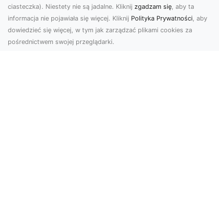
ciasteczka). Niestety nie są jadalne. Kliknij
zgadzam się
, aby ta
informacja nie pojawiała się więcej. Kliknij
Polityka Prywatności
, aby
dowiedzieć się więcej, w tym jak zarządzać plikami cookies za
pośrednictwem swojej przeglądarki.
Usługi dronem Tarnów – innowacyjne
rozwiązania dla Twojego biznesu
Technologia dronów zmienia sposób, w jaki
realizujemy projekty, dokumentujemy postępy
czy promujem...