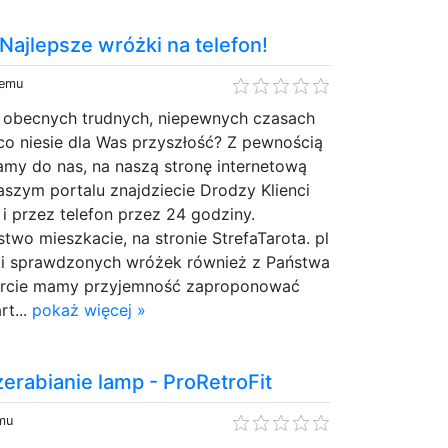
 Najlepsze wróżki na telefon!
temu
 obecnych trudnych, niepewnych czasach
co niesie dla Was przyszłość? Z pewnością
amy do nas, na naszą stronę internetową
naszym portalu znajdziecie Drodzy Klienci
 i przez telefon przez 24 godziny.
two mieszkacie, na stronie StrefaTarota. pl
ątki sprawdzonych wróżek również z Państwa
fercie mamy przyjemność zaproponować
rt...
pokaż więcej »
zerabianie lamp - ProRetroFit
emu