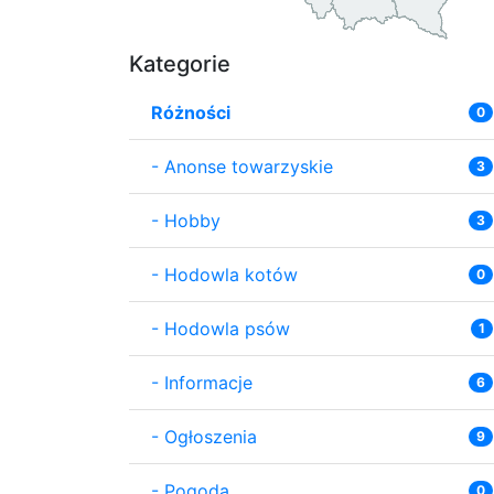
Kategorie
Różności
0
-
Anonse towarzyskie
3
-
Hobby
3
-
Hodowla kotów
0
-
Hodowla psów
1
-
Informacje
6
-
Ogłoszenia
9
-
Pogoda
0