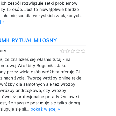
 ich zespół rozwiązuje setki problemów
iczy 15 osób. Jest to niewątpliwie bardzo
niałe miejsce dla wszystkich zabłąkanych,
j »
MIŁ RYTUAŁ MIŁOSNY
temu
, że znalazłeś się właśnie tutaj - na
ternetowej Wróżbity Bogumiła. Jako
ny przez wiele osób wróżbita oferuję Ci
zinach życia. Tworzę wróżby online takie
i wróżby dla samotnych ale też wróżby
 wróżby andrzejkowe, czy wróżby
 również profesjonalne porady życiowe i
jest, że zawsze posługuję się tylko dobrą
ługuję się sił...
pokaż więcej »