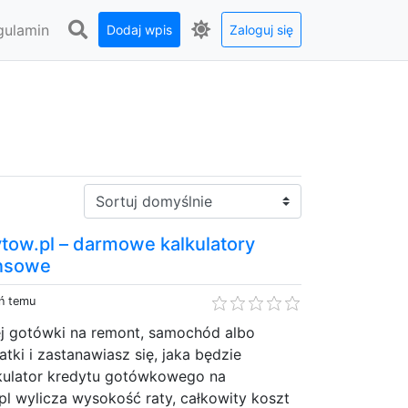
gulamin
Dodaj wpis
Zaloguj się
Sortuj:
tow.pl – darmowe kalkulatory
ansowe
eń temu
ej gotówki na remont, samochód albo
tki i zastanawiasz się, jaka będzie
lkulator kredytu gotówkowego na
pl wylicza wysokość raty, całkowity koszt