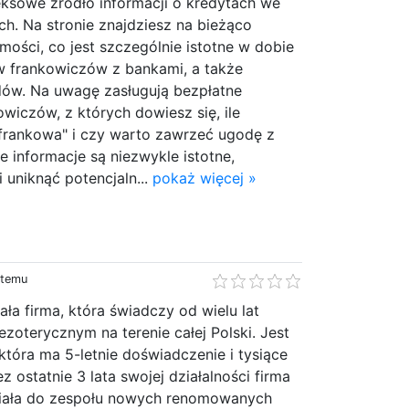
ksowe źródło informacji o kredytach we
ch. Na stronie znajdziesz na bieżąco
ości, co jest szczególnie istotne w dobie
w frankowiczów z bankami, a także
dów. Na uwagę zasługują bezpłatne
wiczów, z których dowiesz się, ile
 frankowa" i czy warto zawrzeć ugodę z
 informacje są niezwykle istotne,
uniknąć potencjaln...
pokaż więcej »
 temu
iała firma, która świadczy od wielu lat
ezoterycznym na terenie całej Polski. Jest
która ma 5-letnie doświadczenie i tysiące
ez ostatnie 3 lata swojej działalności firma
niała do zespołu nowych renomowanych