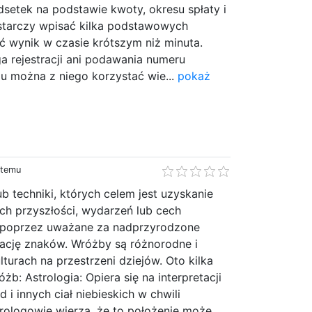
setek na podstawie kwoty, okresu spłaty i
tarczy wpisać kilka podstawowych
ć wynik w czasie krótszym niż minuta.
a rejestracji ani podawania numeru
mu można z niego korzystać wie...
pokaż
 temu
ub techniki, których celem jest uzyskanie
ch przyszłości, wydarzeń lub cech
i poprzez uważane za nadprzyrodzone
tację znaków. Wróżby są różnorodne i
lturach na przestrzeni dziejów. Oto kilka
b: Astrologia: Opiera się na interpretacji
d i innych ciał niebieskich w chwili
rologowie wierzą, że to położenie może