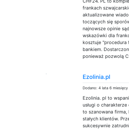
CHF24. PL to komple
frankach szwajcarski
aktualizowane wiadom
toczących się sporó
najnowsze opinie są
wskazówki dla franko
kosztuje "procedura
bankiem. Dostarczone
ponieważ pozwolą Ci 
Ezolinia.pl
Dodano: 4 lata 6 miesięcy
Ezolinia. pl to wspan
usługi o charakterze 
to szanowana firma, 
stałych klientów. Prz
sukcesywnie zatrud