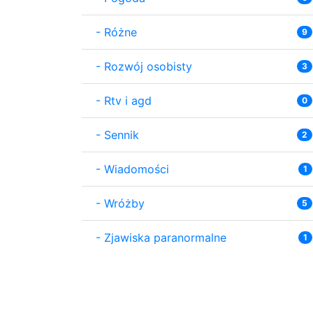
-
Różne
9
-
Rozwój osobisty
3
-
Rtv i agd
0
-
Sennik
2
-
Wiadomości
1
-
Wróżby
5
-
Zjawiska paranormalne
1