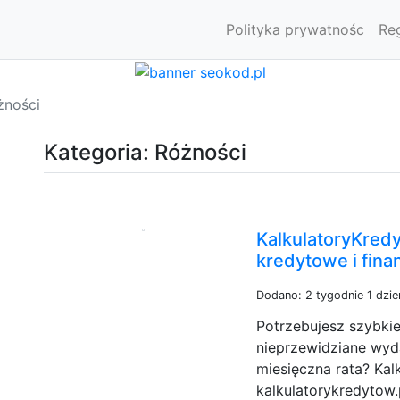
Polityka prywatnośc
Re
żności
Kategoria: Różności
KalkulatoryKredy
kredytowe i fin
Dodano: 2 tygodnie 1 dzi
Potrzebujesz szybki
nieprzewidziane wyda
miesięczna rata? Ka
kalkulatorykredytow.