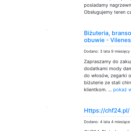
posiadamy nagrzewni
Obsługujemy teren cał
Biżuteria, branso
obuwie - Vilene
Dodano: 3 lata 9 miesięcy
Zapraszamy do zakup
dodatkami mody damsk
do włosów, zegarki o
biżuterie ze stali ch
klientkom. ...
pokaż w
Https://chf24.pl/
Dodano: 4 lata 4 miesiące