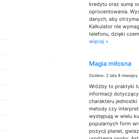
kredytu oraz sumę od
oprocentowania. Wys
danych, aby otrzyma
Kalkulator nie wymag
telefonu, dzięki cze
więcej »
Magia miłosna
Dodano: 2 lata 8 miesięcy
Wróżby to praktyki l
informacji dotyczący
charakteru jednostk
metody czy interpre
występują w wielu ku
popularnych form wróż
pozycji planet, gwiaz
urodzenia osoby. Ast