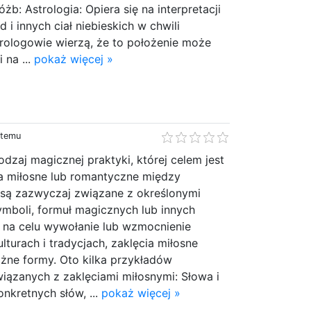
b: Astrologia: Opiera się na interpretacji
d i innych ciał niebieskich w chwili
rologowie wierzą, że to położenie może
 na ...
pokaż więcej »
 temu
odzaj magicznej praktyki, której celem jest
a miłosne lub romantyczne między
e są zazwyczaj związane z określonymi
ymboli, formuł magicznych lub innych
na celu wywołanie lub wzmocnienie
lturach i tradycjach, zaklęcia miłosne
ne formy. Oto kilka przykładów
iązanych z zaklęciami miłosnymi: Słowa i
nkretnych słów, ...
pokaż więcej »