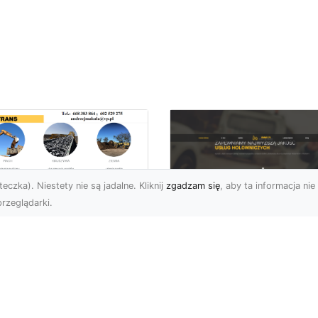
eczka). Niestety nie są jadalne. Kliknij
zgadzam się
, aby ta informacja nie 
rzeglądarki.
burzenia
dynków w Radomiu
FHU XMar –
Fachowe Usługi od
Profesjonalna Pom
A-TRANS
Drogowa w Radomi
Której Możesz Zauf
burzenia Budynków – Od
do Z Firma MA-TRANS z