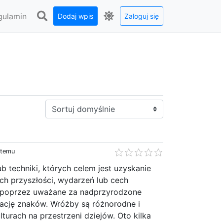
gulamin
Dodaj wpis
Zaloguj się
Sortuj:
 temu
ub techniki, których celem jest uzyskanie
ch przyszłości, wydarzeń lub cech
i poprzez uważane za nadprzyrodzone
tację znaków. Wróżby są różnorodne i
lturach na przestrzeni dziejów. Oto kilka