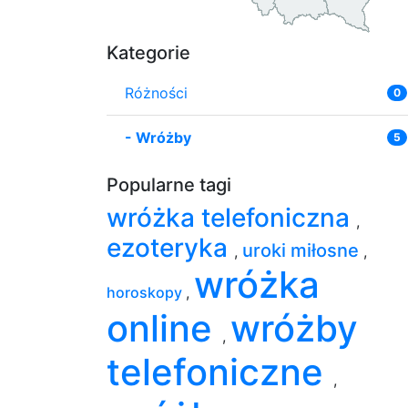
Kategorie
Różności
0
-
Wróżby
5
Popularne tagi
wróżka telefoniczna
,
ezoteryka
uroki miłosne
,
,
wróżka
horoskopy
,
online
wróżby
,
telefoniczne
,