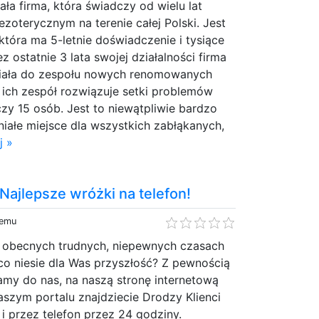
iała firma, która świadczy od wielu lat
ezoterycznym na terenie całej Polski. Jest
która ma 5-letnie doświadczenie i tysiące
ez ostatnie 3 lata swojej działalności firma
niała do zespołu nowych renomowanych
 ich zespół rozwiązuje setki problemów
iczy 15 osób. Jest to niewątpliwie bardzo
niałe miejsce dla wszystkich zabłąkanych,
j »
 Najlepsze wróżki na telefon!
temu
 obecnych trudnych, niepewnych czasach
co niesie dla Was przyszłość? Z pewnością
amy do nas, na naszą stronę internetową
naszym portalu znajdziecie Drodzy Klienci
 i przez telefon przez 24 godziny.