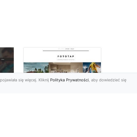
pojawiała się więcej. Kliknij
Polityka Prywatności
, aby dowiedzieć się
Wielki błękit to jest to!
oc
Niebieskie tapety
u,
Chyba trudno byłoby
ać
znaleźć osobę, która nie