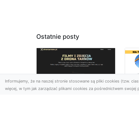
Ostatnie posty
Informujemy, że na naszej stronie stosowane są pliki cookies (tzw. ciast
więcej, w tym jak zarządzać plikami cookies za pośrednictwem swojej p
Wy
Usługi dronem
Bu
Tarnów – innowacyjne
– 
rozwiązania dla
M
Twojego biznesu
Wy
Technologia dronów
A 