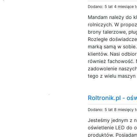
Dodano: 5 lat 4 miesiące 
Mandam należy do k
rolniczych. W propoz
brony talerzowe, płu
Rozległe doświadczen
marką samą w sobie.
klientów. Nasi odbio
również fachowość. 
zadowolenie naszych 
tego z wielu maszyn 
Roltronik.pl - o
Dodano: 5 lat 8 miesięcy 
Jesteśmy jednym z na
oświetlenie LED do o
produktów. Posiadam