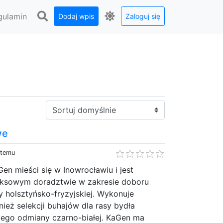
gulamin
Dodaj wpis
Zaloguj się
Sortuj:
we
 temu
en mieści się w Inowrocławiu i jest
ksowym doradztwie w zakresie doboru
y holsztyńsko-fryzyjskiej. Wykonuje
ież selekcji buhajów dla rasy bydła
kiego odmiany czarno-białej. KaGen ma