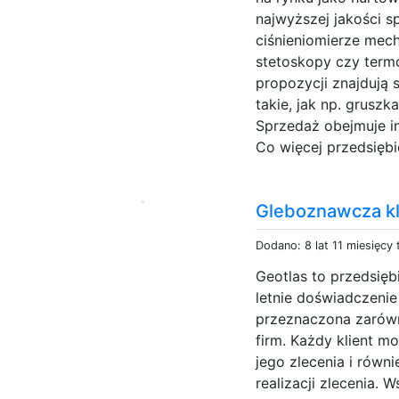
najwyższej jakości sp
ciśnieniomierze mec
stetoskopy czy ter
propozycji znajdują 
takie, jak np. gruszk
Sprzedaż obejmuje in
Co więcej przedsięb
Gleboznawcza kl
Dodano: 8 lat 11 miesięcy
Geotlas to przedsię
letnie doświadczenie
przeznaczona zarówn
firm. Każdy klient m
jego zlecenia i równ
realizacji zlecenia. 