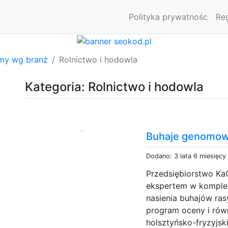
Polityka prywatnośc
Re
rmy wg branż
Rolnictwo i hodowla
Kategoria: Rolnictwo i hodowla
Buhaje genomo
Dodano: 3 lata 6 miesięcy
Przedsiębiorstwo KaG
ekspertem w komple
nasienia buhajów ras
program oceny i równ
holsztyńsko-fryzyjs