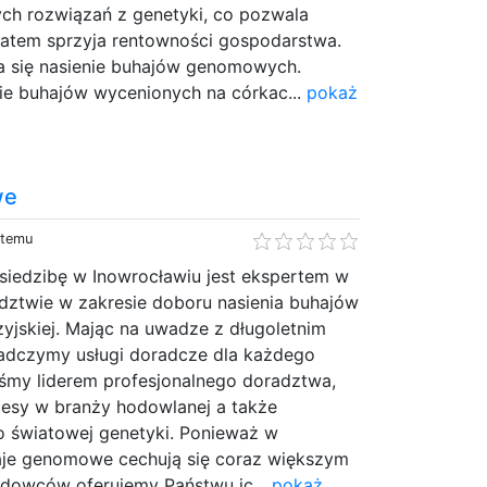
ch rozwiązań z genetyki, co pozwala
 zatem sprzyja rentowności gospodarstwa.
a się nasienie buhajów genomowych.
nie buhajów wycenionych na córkac...
pokaż
we
 temu
siedzibę w Inowrocławiu jest ekspertem w
ztwie w zakresie doboru nasienia buhajów
zyjskiej. Mając na uwadze z długoletnim
adczymy usługi doradcze dla każdego
śmy liderem profesjonalnego doradztwa,
cesy w branży hodowlanej a także
 światowej genetyki. Ponieważ w
haje genomowe cechują się coraz większym
dowców oferujemy Państwu ic...
pokaż