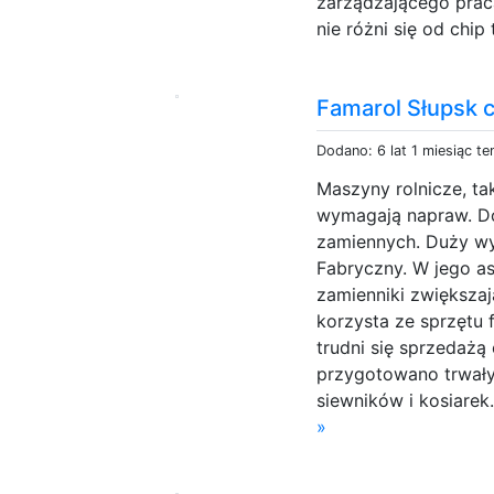
zarządzającego pracą
nie różni się od chip
Famarol Słupsk 
Dodano: 6 lat 1 miesiąc t
Maszyny rolnicze, tak
wymagają napraw. Do
zamiennych. Duży wy
Fabryczny. W jego as
zamienniki zwiększaj
korzysta ze sprzętu
trudni się sprzedażą
przygotowano trwały
siewników i kosiarek
»