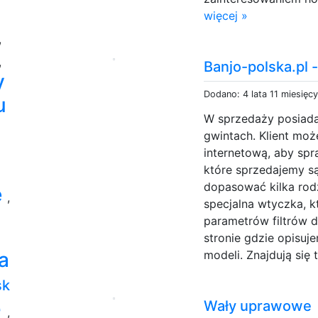
więcej »
,
,
Banjo-polska.pl -
y
Dodano: 4 lata 11 miesięc
u
W sprzedaży posiadam
gwintach. Klient moż
internetową, aby spr
które sprzedajemy s
dopasować kilka rodz
e
,
specjalna wtyczka, k
parametrów filtrów d
stronie gdzie opisu
a
modeli. Znajdują się 
sk
e
Wały uprawowe
,