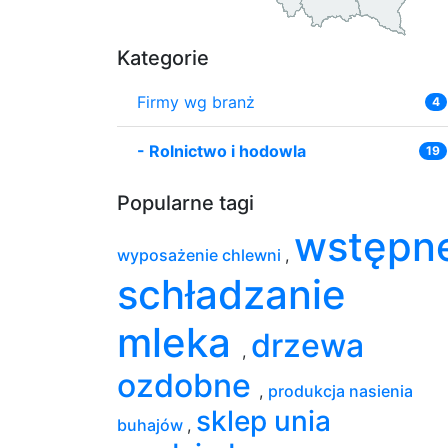
Kategorie
Firmy wg branż
4
-
Rolnictwo i hodowla
19
Popularne tagi
wstępn
wyposażenie chlewni
,
schładzanie
mleka
drzewa
,
ozdobne
,
produkcja nasienia
sklep unia
buhajów
,