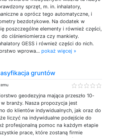
rawdzony sprzęt, m. in. inhalatory,
haniczne a oprócz tego automatyczne, i
mometry bezdotykowe. Na dodatek w
się poszczególne elementy i również części,
a do ciśnieniomierza czy mankiety.
halatory GESS i również części do nich.
iorstwo wprowa...
pokaż więcej »
asyfikacja gruntów
 temu
biorstwo geodezyjna mająca przeszło 10-
 w branży. Nasza propozycja jest
o do klientów indywidualnych, jak oraz do
oże liczyć na indywidualne podejście do
ież profesjonalną pomoc na każdym etapie
Wszystkie prace, które zostaną firmie