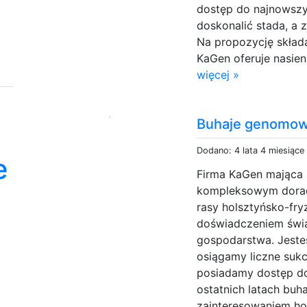
dostęp do najnowszy
doskonalić stada, a
Na propozycję skład
KaGen oferuje nasie
więcej »
Buhaje genomo
Dodano: 4 lata 4 miesiące
e
Firma KaGen mająca 
kompleksowym dorad
rasy holsztyńsko-fry
doświadczeniem świ
gospodarstwa. Jeste
osiągamy liczne suk
posiadamy dostęp do
ostatnich latach bu
zainteresowaniem ho