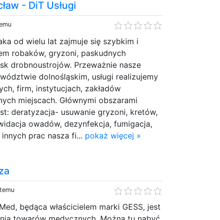
ław - DiT Usługi
temu
jaka od wielu lat zajmuje się szybkim i
em robaków, gryzoni, paskudnych
isk drobnoustrojów. Przeważnie nasze
wództwie dolnośląskim, usługi realizujemy
h, firm, instytucjach, zakładów
nnych miejscach. Głównymi obszarami
st: deratyzacja- usuwanie gryzoni, kretów,
kwidacja owadów, dezynfekcja, fumigacja,
innych prac nasza fi...
pokaż więcej »
za
 temu
Med, będąca właścicielem marki GESS, jest
wnia towarów medycznych. Można tu nabyć