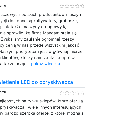
temu
luczowych polskich producentów maszyn
ycji dostępne są kultywatory, grubosze,
gi jak także maszyny do uprawy łąk.
ie sprawiło, że firma Mandam stała się
 Zyskaliśmy zaufanie ogromnej rzeszy
rcy cenią w nas przede wszystkim jakość i
Naszym priorytetem jest w głównej mierze
klientów, którzy nam zaufali a oprócz
a także urząd...
pokaż więcej »
świetlenie LED do opryskiwacza
temu
jlepszych na rynku sklepów, które oferują
pryskiwacza i wiele innych interesujących
y bardzo szeroką ofertę, z której można z