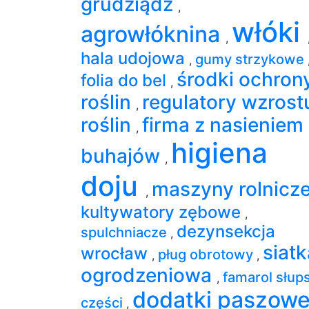
grudziądz
,
włóki
agrowłóknina
,
hala udojowa
gumy strzykowe
,
środki ochron
folia do bel
,
roślin
regulatory wzrost
,
roślin
firma z nasieniem
,
higiena
buhajów
,
doju
maszyny rolnicz
,
kultywatory zębowe
,
dezynsekcja
spulchniacze
,
siatk
wrocław
pług obrotowy
,
,
ogrodzeniowa
famarol słup
,
dodatki paszow
części
,