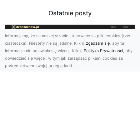
Ostatnie posty
Informujemy, że na naszej stronie stosowane są pliki cookies (tzw.
ciasteczka). Niestety nie są jadalne. Kliknij
zgadzam się
, aby ta
informacja nie pojawiała się więcej. Kliknij
Polityka Prywatności
, aby
dowiedzieć się więcej, w tym jak zarządzać plikami cookies za
pośrednictwem swojej przeglądarki.
Usługi dronem Tarnów – innowacyjne
rozwiązania dla Twojego biznesu
Technologia dronów zmienia sposób, w jaki
realizujemy projekty, dokumentujemy postępy
czy promujem...