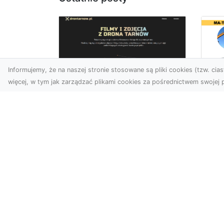
Informujemy, że na naszej stronie stosowane są pliki cookies (tzw. ciast
więcej, w tym jak zarządzać plikami cookies za pośrednictwem swojej p
Wy
Usługi dronem
Bu
Tarnów – innowacyjne
– 
rozwiązania dla
M
Twojego biznesu
Wy
Technologia dronów
A 
zmienia sposób, w jaki
Rad
realizujemy projekty,
ko
dokumentujemy postępy
wyb
czy promujem...