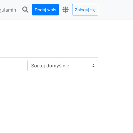
gulamin
Dodaj wpis
Zaloguj się
Sortuj: