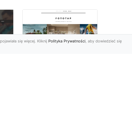
pojawiała się więcej. Kliknij
Polityka Prywatności
, aby dowiedzieć się
Wielki błękit to jest to!
oc
Niebieskie tapety
u,
Chyba trudno byłoby
ać
znaleźć osobę, która nie
przepadałaby za
a
niebieskim. Jest to kolor
kojarzący ...
p...