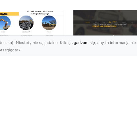
eczka). Niestety nie są jadalne. Kliknij
zgadzam się
, aby ta informacja nie 
rzeglądarki.
burzenia
dynków w Radomiu
FHU XMar –
Fachowe Usługi od
Profesjonalna Pom
A-TRANS
Drogowa w Radomi
Której Możesz Zauf
burzenia Budynków – Od
do Z Firma MA-TRANS z
FHU XMar – Bezpieczna
omia oferuje
Podróż Bez Stresu Nagł
mpleksowe usługi
awaria na drodze potrafi
urzeń budy...
wywołać stres i zakłócić 