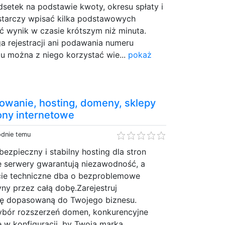
setek na podstawie kwoty, okresu spłaty i
tarczy wpisać kilka podstawowych
ć wynik w czasie krótszym niż minuta.
a rejestracji ani podawania numeru
mu można z niego korzystać wie...
pokaż
owanie, hosting, domeny, sklepy
ony internetowe
odnie temu
ezpieczny i stabilny hosting dla stron
e serwery gwarantują niezawodność, a
cie techniczne dba o bezproblemowe
yny przez całą dobę.Zarejestruj
nę dopasowaną do Twojego biznesu.
ybór rozszerzeń domen, konkurencyjne
e w konfiguracji, by Twoja marka