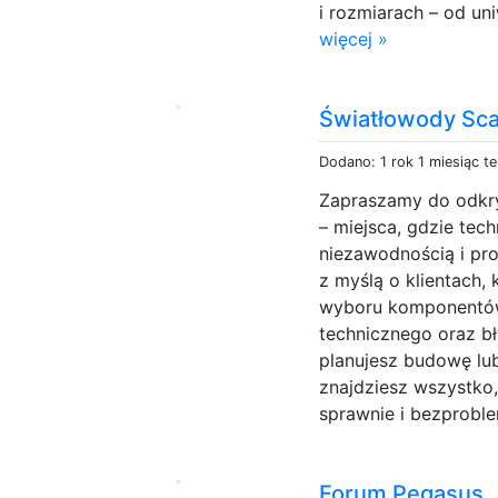
i rozmiarach – od u
więcej »
Światłowody Sca
Dodano: 1 rok 1 miesiąc t
Zapraszamy do odkry
– miejsca, gdzie tec
niezawodnością i pr
z myślą o klientach, 
wyboru komponentów,
technicznego oraz bł
planujesz budowę lu
znajdziesz wszystko,
sprawnie i bezprobl
Forum Pegasus