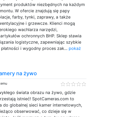
rtyment produktów niezbędnych na każdym
montu. W ofercie znajdują się papy
acje, farby, tynki, zaprawy, a także
entylacyjne i grzewcze. Klienci mogą
erokiego wachlarza narzędzi,
 artykułów ochronnych BHP. Sklep stawia
ązania logistyczne, zapewniając szybkie
płatności i wygodny proces zak...
pokaż
Kamery na żywo
 temu
ykłego świata obrazu na żywo, gdzie
przestają istnieć! SpotCameras.com to
 do globalnej sieci kamer internetowych,
bieżąco obserwować, co dzieje się w