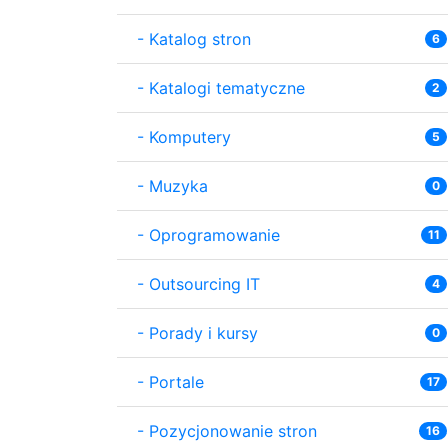
-
Katalog stron
6
-
Katalogi tematyczne
2
-
Komputery
5
-
Muzyka
0
-
Oprogramowanie
11
-
Outsourcing IT
4
-
Porady i kursy
0
-
Portale
17
-
Pozycjonowanie stron
16