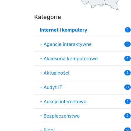
Kategorie
Internet i komputery
1
-
Agencje interaktywne
5
-
Akcesoria komputerowe
4
-
Aktualności
3
-
Audyt IT
0
-
Aukcje internetowe
1
-
Bezpieczeństwo
2
-
Blogi
9