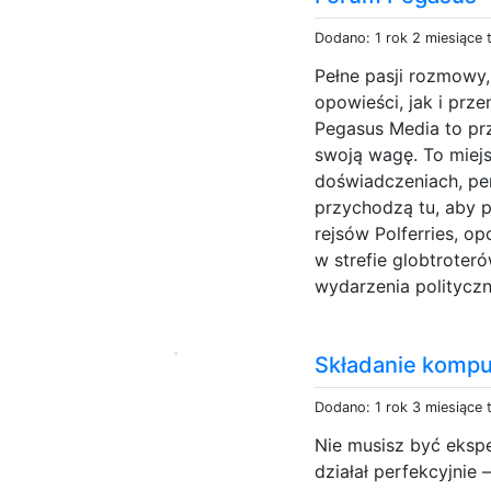
Dodano: 1 rok 2 miesiące
Pełne pasji rozmowy
opowieści, jak i prz
Pegasus Media to prz
swoją wagę. To miej
doświadczeniach, pe
przychodzą tu, aby p
rejsów Polferries, o
w strefie globtroter
wydarzenia polityczn
Składanie komp
Dodano: 1 rok 3 miesiące
Nie musisz być eksp
działał perfekcyjnie 