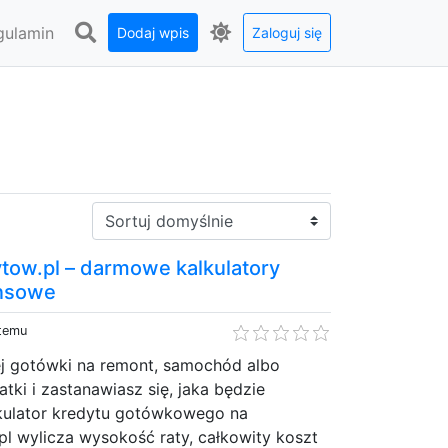
gulamin
Dodaj wpis
Zaloguj się
Sortuj:
tow.pl – darmowe kalkulatory
ansowe
 temu
ej gotówki na remont, samochód albo
tki i zastanawiasz się, jaka będzie
lkulator kredytu gotówkowego na
pl wylicza wysokość raty, całkowity koszt