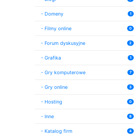
-
Domeny
1
-
Filmy online
0
-
Forum dyskusyjne
2
-
Grafika
1
-
Gry komputerowe
7
-
Gry online
3
-
Hosting
0
-
Inne
8
-
Katalog firm
4