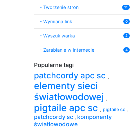
-
Tworzenie stron
11
-
Wymiana link
0
-
Wyszukiwarka
2
-
Zarabianie w internecie
4
Popularne tagi
patchcordy apc sc
,
elementy sieci
światłowodowej
,
pigtaile apc sc
,
pigtaile sc
,
patchcordy sc
komponenty
,
światłowodowe