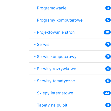
-
Programowanie
4
-
Programy komputerowe
5
-
Projektowanie stron
10
-
Serwis
3
-
Serwis komputerowy
5
-
Serwisy rozrywkowe
0
-
Serwisy tematyczne
5
-
Sklepy internetowe
33
-
Tapety na pulpit
3