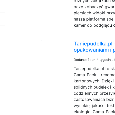
różnych zakątkach św
oczy zobaczyć gwarne
piersiach widoki prz
nasza platforma speł
kamer do podglądu on
Taniepudelka.pl
opakowaniami i 
Dodano: 1 rok 4 tygodnie
Taniepudelka.pl to s
Gama-Pack – renom
kartonowych. Dzięki 
solidnych pudełek i
codziennych przesył
zastosowaniach biz
wysokiej jakości tek
ekologię. Gama-Pack