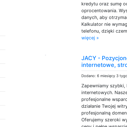
kredytu oraz sumę od
oprocentowania. Wys
danych, aby otrzyma
Kalkulator nie wymag
telefonu, dzięki cze
więcej »
JACY - Pozycjon
internetowe, str
Dodano: 6 miesięcy 3 tyg
Zapewniamy szybki, b
internetowych. Nasz
profesjonalne wspar
działanie Twojej witr
profesjonalną dome
Oferujemy szeroki w
ceny i pełne wsparci