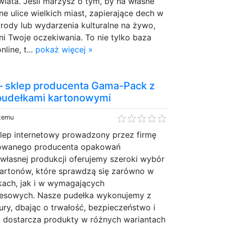
iata. Jeśli marzysz o tym, by na własne
 ulice wielkich miast, zapierające dech w
yrody lub wydarzenia kulturalne na żywo,
ni Twoje oczekiwania. To nie tylko baza
line, t...
pokaż więcej »
 – sklep producenta Gama-Pack z
pudełkami kartonowymi
 temu
klep internetowy prowadzony przez firmę
owanego producenta opakowań
własnej produkcji oferujemy szeroki wybór
 kartonów, które sprawdzą się zarówno w
kach, jak i w wymagających
nesowych. Nasze pudełka wykonujemy z
tury, dbając o trwałość, bezpieczeństwo i
 dostarcza produkty w różnych wariantach