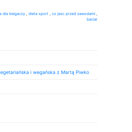
.
ta dla biegaczy
,
dieta sport
,
co jesc przed zawodami
,
baciar
wegetariańska i wegańska z Martą Piwko