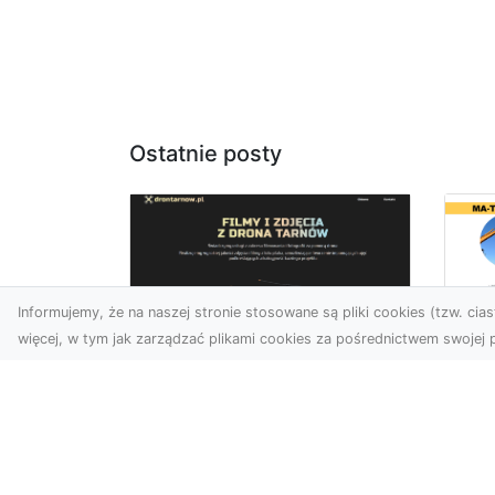
Ostatnie posty
Informujemy, że na naszej stronie stosowane są pliki cookies (tzw. ciast
więcej, w tym jak zarządzać plikami cookies za pośrednictwem swojej p
Wy
Usługi dronem
Bu
Tarnów – innowacyjne
– 
rozwiązania dla
M
Twojego biznesu
Wy