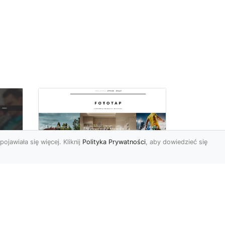
pojawiała się więcej. Kliknij
Polityka Prywatności
, aby dowiedzieć się
Wielki błękit to jest to!
oc
Niebieskie tapety
u,
Chyba trudno byłoby
ać