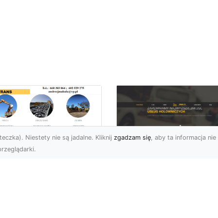
eczka). Niestety nie są jadalne. Kliknij
zgadzam się
, aby ta informacja nie 
rzeglądarki.
burzenia
dynków w Radomiu
FHU XMar –
Fachowe Usługi od
Profesjonalna Pom
A-TRANS
Drogowa w Radomi
Której Możesz Zauf
burzenia Budynków – Od