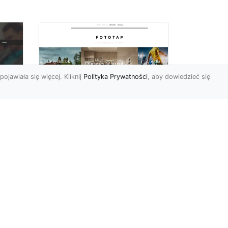
pojawiała się więcej. Kliknij
Polityka Prywatności
, aby dowiedzieć się
Wielki błękit to jest to!
oc
Niebieskie tapety
u,
Chyba trudno byłoby
ać
znaleźć osobę, która nie
przepadałaby za
a
niebieskim. Jest to kolor
kojarzący ...
p...