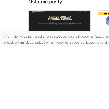
Ostatnie posty
Informujemy, że na naszej stronie stosowane są pliki cookies (tzw. ciast
więcej, w tym jak zarządzać plikami cookies za pośrednictwem swojej p
Wy
Usługi dronem
Bu
Tarnów – innowacyjne
– 
rozwiązania dla
M
Twojego biznesu
Wy
Technologia dronów
A 
zmienia sposób, w jaki
Rad
realizujemy projekty,
ko
dokumentujemy postępy
wyb
czy promujem...