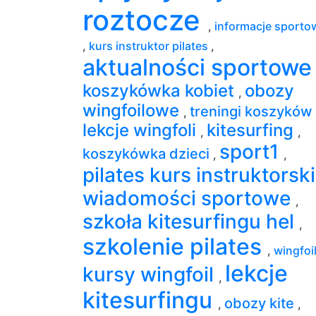
roztocze
,
informacje sporto
,
kurs instruktor pilates
,
aktualności sportow
koszykówka kobiet
obozy
,
wingfoilowe
treningi koszyków
,
lekcje wingfoli
kitesurfing
,
,
sport1
koszykówka dzieci
,
,
pilates kurs instruktorsk
wiadomości sportowe
,
szkoła kitesurfingu hel
,
szkolenie pilates
,
wingfoi
lekcje
kursy wingfoil
,
kitesurfingu
obozy kite
,
,