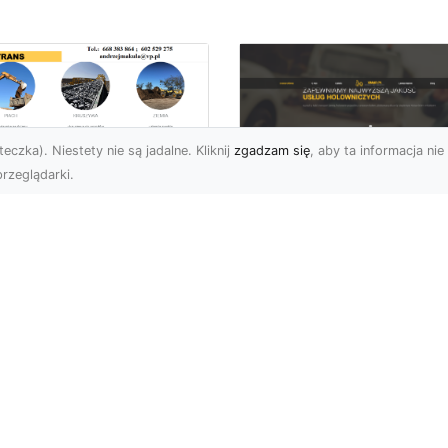
eczka). Niestety nie są jadalne. Kliknij
zgadzam się
, aby ta informacja nie 
rzeglądarki.
burzenia
dynków w Radomiu
FHU XMar –
Fachowe Usługi od
Profesjonalna Pom
A-TRANS
Drogowa w Radomi
Której Możesz Zauf
burzenia Budynków – Od
do Z Firma MA-TRANS z
FHU XMar – Bezpieczna
omia oferuje
Podróż Bez Stresu Nagł
mpleksowe usługi
awaria na drodze potrafi
urzeń budy...
wywołać stres i zakłócić 