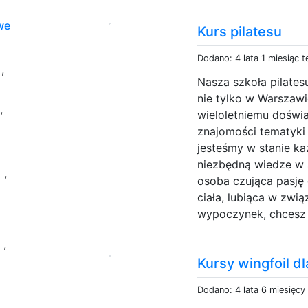
we
Kurs pilatesu
e
Dodano: 4 lata 1 miesiąc 
,
Nasza szkoła pilates
nie tylko w Warszawie
,
wieloletniemu doświ
znajomości tematyki z
jesteśmy w stanie 
niezbędną wiedze w s
i
,
osoba czująca pasję 
ciała, lubiąca w zwią
wypoczynek, chcesz z
l
,
Kursy wingfoil d
Dodano: 4 lata 6 miesięcy