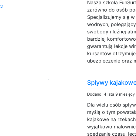
Nasza szkoła FunSurf
ka
zarówno do osób poc
Specjalizujemy się 
wodnych, polegając
swobody i luźnej atm
bardziej komfortowo.
gwarantują lekcje wi
kursantów otrzymuje 
ubezpieczenie oraz m
Spływy kajakow
Dodano: 4 lata 9 miesięcy
Dla wielu osób spływ
myślą o tym powstała
kajakowe na rzekach
wyjątkowo malownicz
spędzanie czasu, lec