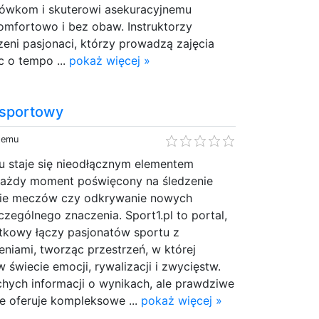
wkom i skuterowi asekuracyjnemu
omfortowo i bez obaw. Instruktorzy
eni pasjonaci, którzy prowadzą zajęcia
c o tempo ...
pokaż więcej »
 sportowy
 temu
u staje się nieodłącznym elementem
każdy moment poświęcony na śledzenie
nie meczów czy odkrywanie nowych
czególnego znaczenia. Sport1.pl to portal,
tkowy łączy pasjonatów sportu z
niami, tworząc przestrzeń, w której
 świecie emocji, rywalizacji i zwycięstw.
uchych informacji o wynikach, ale prawdziwe
e oferuje kompleksowe ...
pokaż więcej »