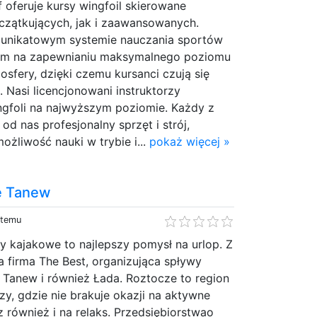
 oferuje kursy wingfoil skierowane
zątkujących, jak i zaawansowanych.
w unikatowym systemie nauczania sportów
ym na zapewnianiu maksymalnego poziomu
osfery, dzięki czemu kursanci czują się
 Nasi licencjonowani instruktorzy
ngfoli na najwyższym poziomie. Każdy z
od nas profesjonalny sprzęt i strój,
ożliwość nauki w trybie i...
pokaż więcej »
e Tanew
 temu
y kajakowe to najlepszy pomysł na urlop. Z
 firma The Best, organizująca spływy
 Tanew i również Łada. Roztocze to region
y, gdzie nie brakuje okazji na aktywne
z również i na relaks. Przedsiębiorstwao