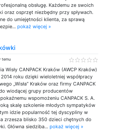
rofesjonalną obsługę. Każdemu ze swoich
aki oraz osprzęt niezbędny przy spływach.
e do umiejętności klienta, za sprawą
zpie...
pokaż więcej »
kówki
y temu
ia Wisły CANPACK Kraków (AWCP Kraków)
2014 roku dzięki wieloletniej współpracy
wego „Wisła” Kraków oraz firmy CANPACK
ię do wiodącej grupy producentów
i pokaźnemu wspomożeniu CANPACK S. A.
eroką skalę szkolenie młodych sympatyków
tym idzie popularność tej dyscypliny w
a zrzesza blisko 350 dzieci chętnych do
i. Główna siedziba...
pokaż więcej »