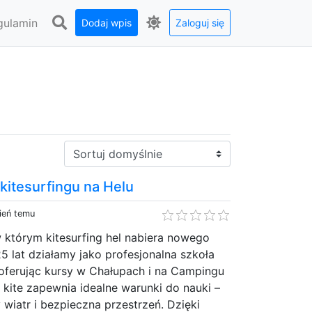
gulamin
Dodaj wpis
Zaloguj się
Sortuj:
 kitesurfingu na Helu
ień temu
w którym kitesurfing hel nabiera nowego
 lat działamy jako profesjonalna szkoła
, oferując kursy w Chałupach i na Campingu
a kite zapewnia idealne warunki do nauki –
 wiatr i bezpieczna przestrzeń. Dzięki