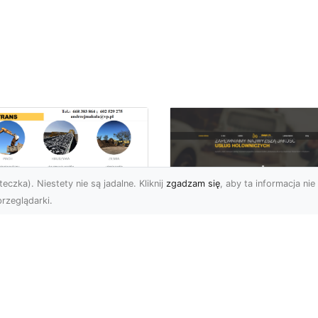
eczka). Niestety nie są jadalne. Kliknij
zgadzam się
, aby ta informacja nie 
rzeglądarki.
burzenia
dynków w Radomiu
FHU XMar –
Fachowe Usługi od
Profesjonalna Pom
A-TRANS
Drogowa w Radomi
Której Możesz Zauf
burzenia Budynków – Od
do Z Firma MA-TRANS z