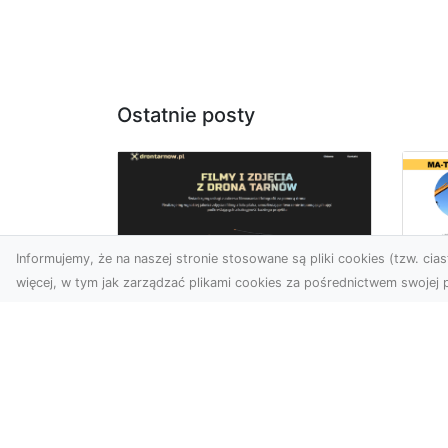
Ostatnie posty
Informujemy, że na naszej stronie stosowane są pliki cookies (tzw. ciast
więcej, w tym jak zarządzać plikami cookies za pośrednictwem swojej p
Wy
Usługi dronem
Bu
Tarnów – innowacyjne
– 
rozwiązania dla
M
Twojego biznesu
Wy
Technologia dronów
A 