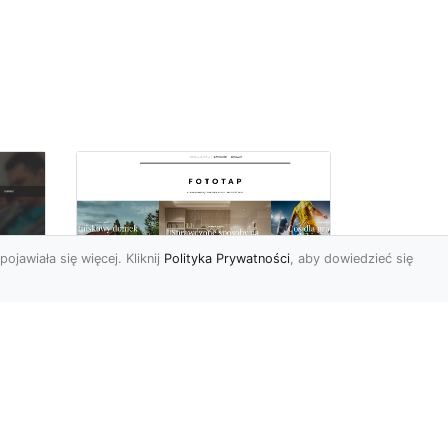
pojawiała się więcej. Kliknij
Polityka Prywatności
, aby dowiedzieć się
Wielki błękit to jest to!
oc
Niebieskie tapety
u,
Chyba trudno byłoby
ać
znaleźć osobę, która nie