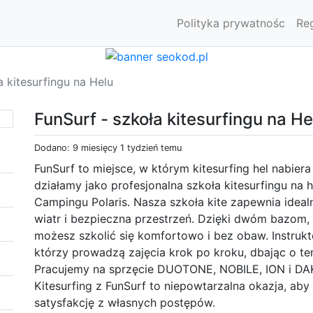
Polityka prywatnośc
Re
a kitesurfingu na Helu
FunSurf - szkoła kitesurfingu na He
Dodano: 9 miesięcy 1 tydzień temu
FunSurf to miejsce, w którym kitesurfing hel nabie
działamy jako profesjonalna szkoła kitesurfingu na h
Campingu Polaris. Nasza szkoła kite zapewnia idealn
wiatr i bezpieczna przestrzeń. Dzięki dwóm bazom
możesz szkolić się komfortowo i bez obaw. Instrukt
którzy prowadzą zajęcia krok po kroku, dbając o t
Pracujemy na sprzęcie DUOTONE, NOBILE, ION i DAK
Kitesurfing z FunSurf to niepowtarzalna okazja, ab
satysfakcję z własnych postępów.