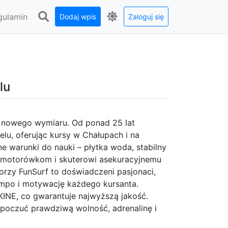
gulamin
Dodaj wpis
Zaloguj się
lu
ra nowego wymiaru. Od ponad 25 lat
elu, oferując kursy w Chałupach i na
e warunki do nauki – płytka woda, stabilny
, motorówkom i skuterowi asekuracyjnemu
orzy FunSurf to doświadczeni pasjonaci,
empo i motywację każdego kursanta.
INE, co gwarantuje najwyższą jakość.
y poczuć prawdziwą wolność, adrenalinę i