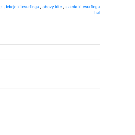
el
,
lekcje kitesurfingu
,
obozy kite
,
szkoła kitesurfingu
hel