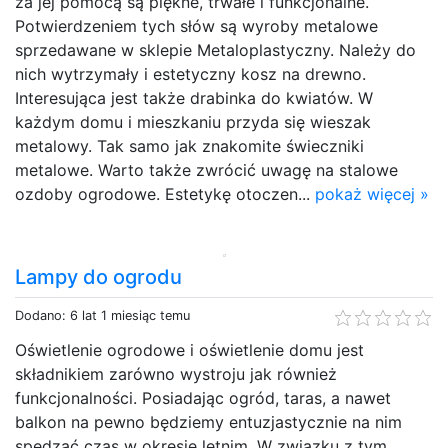
za jej pomocą są piękne, trwałe i funkcjonalne.
Potwierdzeniem tych słów są wyroby metalowe
sprzedawane w sklepie Metaloplastyczny. Należy do
nich wytrzymały i estetyczny kosz na drewno.
Interesująca jest także drabinka do kwiatów. W
każdym domu i mieszkaniu przyda się wieszak
metalowy. Tak samo jak znakomite świeczniki
metalowe. Warto także zwrócić uwagę na stalowe
ozdoby ogrodowe. Estetykę otoczen...
pokaż więcej »
Lampy do ogrodu
Dodano: 6 lat 1 miesiąc temu
Oświetlenie ogrodowe i oświetlenie domu jest
składnikiem zarówno wystroju jak również
funkcjonalności. Posiadając ogród, taras, a nawet
balkon na pewno będziemy entuzjastycznie na nim
spędzać czas w okresie letnim. W związku z tym