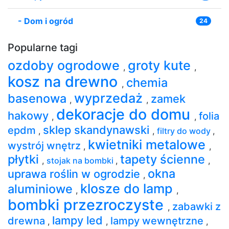
-
Dom i ogród
24
Popularne tagi
ozdoby ogrodowe
groty kute
,
,
kosz na drewno
chemia
,
wyprzedaż
basenowa
zamek
,
,
dekoracje do domu
hakowy
folia
,
,
sklep skandynawski
epdm
,
,
filtry do wody
,
kwietniki metalowe
wystrój wnętrz
,
,
płytki
tapety ścienne
,
stojak na bombki
,
,
okna
uprawa roślin w ogrodzie
,
klosze do lamp
aluminiowe
,
,
bombki przezroczyste
zabawki z
,
lampy led
drewna
lampy wewnętrzne
,
,
,