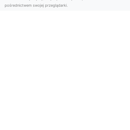
pośrednictwem swojej przeglądarki.
Usługi dronem Tarnów – innowacyjne
rozwiązania dla Twojego biznesu
Technologia dronów zmienia sposób, w jaki
realizujemy projekty, dokumentujemy postępy
czy promujem...