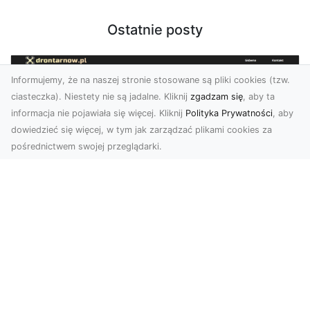
Ostatnie posty
Informujemy, że na naszej stronie stosowane są pliki cookies (tzw.
ciasteczka). Niestety nie są jadalne. Kliknij
zgadzam się
, aby ta
informacja nie pojawiała się więcej. Kliknij
Polityka Prywatności
, aby
dowiedzieć się więcej, w tym jak zarządzać plikami cookies za
pośrednictwem swojej przeglądarki.
Usługi dronem Tarnów – innowacyjne
rozwiązania dla Twojego biznesu
Technologia dronów zmienia sposób, w jaki
realizujemy projekty, dokumentujemy postępy