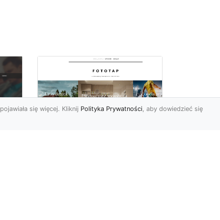
pojawiała się więcej. Kliknij
Polityka Prywatności
, aby dowiedzieć się
Wielki błękit to jest to!
oc
Niebieskie tapety
u,
Chyba trudno byłoby
ać
znaleźć osobę, która nie
przepadałaby za
a
niebieskim. Jest to kolor