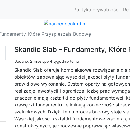
Polityka prywatnośc
Re
 Fundamenty, Które Przyspieszają Budowę
Skandic Slab – Fundamenty, Które
Dodano: 2 miesiące 4 tygodnie temu
Skandic Slab oferuje kompleksowe rozwiązania dl
obiektów, zapewniając wysokiej jakości płyty fund
prawidłowe wykonanie. System oparty na gotowyc
realizację inwestycji i ogranicza liczbę prac wyma
znaczenie mają kształtki do płyty fundamentowej, 
krawędzi fundamentu i eliminują konieczność stoso
szalunkowych. Dzięki temu proces budowy staje się
Wysokiej jakości kształtki fundamentowe wspieraj
konstrukcyjnych, jednocześnie poprawiając właściw