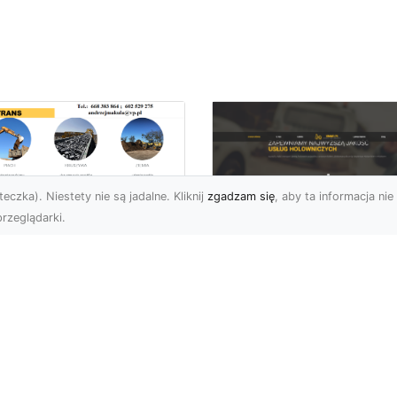
eczka). Niestety nie są jadalne. Kliknij
zgadzam się
, aby ta informacja nie 
rzeglądarki.
burzenia
dynków w Radomiu
FHU XMar –
Fachowe Usługi od
Profesjonalna Pom
A-TRANS
Drogowa w Radomi
Której Możesz Zauf
burzenia Budynków – Od
do Z Firma MA-TRANS z
FHU XMar – Bezpieczna
omia oferuje
Podróż Bez Stresu Nagł