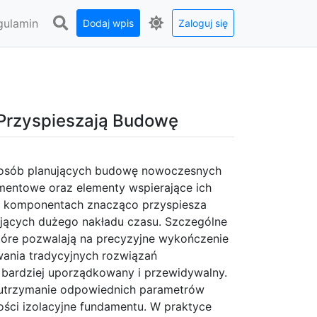
gulamin
Dodaj wpis
Zaloguj się
 Przyspieszają Budowę
a osób planujących budowę nowoczesnych
amentowe oraz elementy wspierające ich
h komponentach znacząco przyspiesza
gających dużego nakładu czasu. Szczególne
które pozwalają na precyzyjne wykończenie
wania tradycyjnych rozwiązań
 bardziej uporządkowany i przewidywalny.
ą utrzymanie odpowiednich parametrów
ości izolacyjne fundamentu. W praktyce