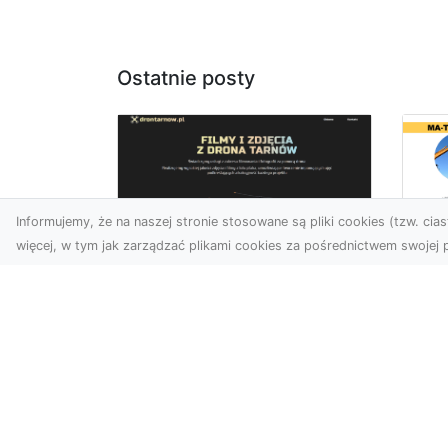
Ostatnie posty
Informujemy, że na naszej stronie stosowane są pliki cookies (tzw. ciast
więcej, w tym jak zarządzać plikami cookies za pośrednictwem swojej p
Wy
Usługi dronem
Bu
Tarnów – innowacyjne
– 
rozwiązania dla
M
Twojego biznesu
Wy
Technologia dronów
A 
zmienia sposób, w jaki
Rad
realizujemy projekty,