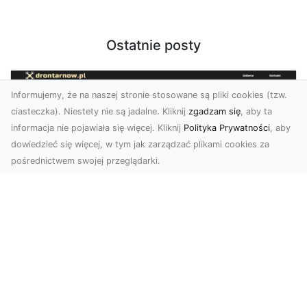
Ostatnie posty
Informujemy, że na naszej stronie stosowane są pliki cookies (tzw.
ciasteczka). Niestety nie są jadalne. Kliknij
zgadzam się
, aby ta
informacja nie pojawiała się więcej. Kliknij
Polityka Prywatności
, aby
dowiedzieć się więcej, w tym jak zarządzać plikami cookies za
pośrednictwem swojej przeglądarki.
Usługi dronem Tarnów – innowacyjne
rozwiązania dla Twojego biznesu
Technologia dronów zmienia sposób, w jaki
realizujemy projekty, dokumentujemy postępy