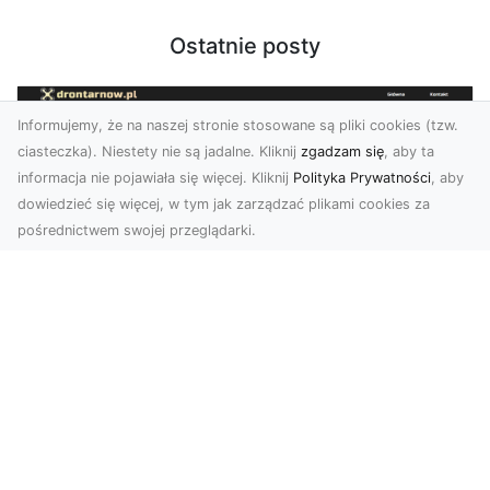
Ostatnie posty
Informujemy, że na naszej stronie stosowane są pliki cookies (tzw.
ciasteczka). Niestety nie są jadalne. Kliknij
zgadzam się
, aby ta
informacja nie pojawiała się więcej. Kliknij
Polityka Prywatności
, aby
dowiedzieć się więcej, w tym jak zarządzać plikami cookies za
pośrednictwem swojej przeglądarki.
Usługi dronem Tarnów – innowacyjne
rozwiązania dla Twojego biznesu
Technologia dronów zmienia sposób, w jaki
realizujemy projekty, dokumentujemy postępy
czy promujem...