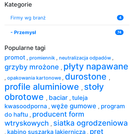
Kategorie
Firmy wg branż
4
-
Przemysł
74
Popularne tagi
promot
,
promiennik
,
neutralizacja odpadów
,
płyty napawane
grzyby mrożone
,
durostone
,
opakowania kartonowe
,
,
profile aluminiowe
stoły
,
obrotowe
baciar
tuleja
,
,
węże gumowe
kwasoodporna
program
,
,
producent form
do haftu
,
siatka ogrodzeniowa
wtryskowych
,
pręt
kabino suszarka lakiernicza
,
,