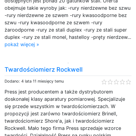
dostępnych jest ponad 20 gatunków stali. Oferta
obejmuje takie wyroby jak: -rury nierdzewne bez szwu
-rury nierdzewne ze szwem -rury kwasoodporne bez
szwu -rury kwasoodporne ze szwem -rury
żaroodporne -rury ze stali duplex -rury ze stali super
duplex -rury ze stali monel, hastelloy -pręty nierdzew...
pokaż więcej »
Twardościomierz Rockwell
Dodano: 4 lata 11 miesięcy temu
Press jest producentem a także dystrybutorem
doskonałej klasy aparatury pomiarowej. Specjalizuje
się przede wszystkim w twardościomierzach. W
propozycji jest zarówno twardościomierz Brinell,
twardościomierz Shore'a, jak i twardościomierz
Rockwell. Mało tego firma Press sprzedaje wzorce
twardości. Działalność Press na rynku polskim