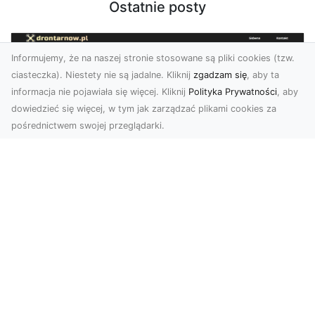
Ostatnie posty
Informujemy, że na naszej stronie stosowane są pliki cookies (tzw.
ciasteczka). Niestety nie są jadalne. Kliknij
zgadzam się
, aby ta
informacja nie pojawiała się więcej. Kliknij
Polityka Prywatności
, aby
dowiedzieć się więcej, w tym jak zarządzać plikami cookies za
pośrednictwem swojej przeglądarki.
Usługi dronem Tarnów – innowacyjne
rozwiązania dla Twojego biznesu
Technologia dronów zmienia sposób, w jaki
realizujemy projekty, dokumentujemy postępy
czy promujem...