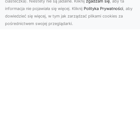
ciasteczka). Niestety nie są jadalne. Kliknij
zgadzam się
, aby ta
informacja nie pojawiała się więcej. Kliknij
Polityka Prywatności
, aby
dowiedzieć się więcej, w tym jak zarządzać plikami cookies za
pośrednictwem swojej przeglądarki.
Usługi dronem Tarnów – innowacyjne
rozwiązania dla Twojego biznesu
Technologia dronów zmienia sposób, w jaki
realizujemy projekty, dokumentujemy postępy
czy promujem...