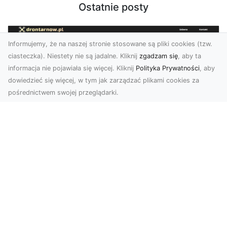
Ostatnie posty
Informujemy, że na naszej stronie stosowane są pliki cookies (tzw.
ciasteczka). Niestety nie są jadalne. Kliknij
zgadzam się
, aby ta
informacja nie pojawiała się więcej. Kliknij
Polityka Prywatności
, aby
dowiedzieć się więcej, w tym jak zarządzać plikami cookies za
pośrednictwem swojej przeglądarki.
Usługi dronem Tarnów – innowacyjne
rozwiązania dla Twojego biznesu
Technologia dronów zmienia sposób, w jaki
realizujemy projekty, dokumentujemy postępy
czy promujem...