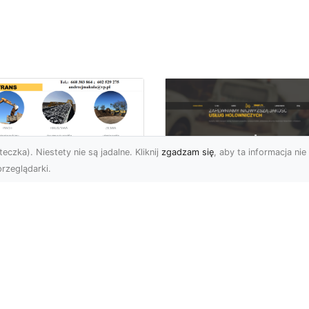
eczka). Niestety nie są jadalne. Kliknij
zgadzam się
, aby ta informacja nie 
rzeglądarki.
burzenia
dynków w Radomiu
FHU XMar –
Fachowe Usługi od
Profesjonalna Pom
A-TRANS
Drogowa w Radomi
Której Możesz Zauf
burzenia Budynków – Od
do Z Firma MA-TRANS z
FHU XMar – Bezpieczna
omia oferuje
Podróż Bez Stresu Nagł