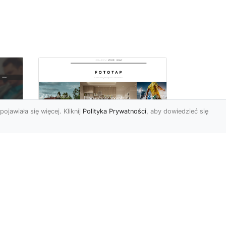
pojawiała się więcej. Kliknij
Polityka Prywatności
, aby dowiedzieć się
Wielki błękit to jest to!
oc
Niebieskie tapety
u,
Chyba trudno byłoby
ać
znaleźć osobę, która nie
przepadałaby za
a
niebieskim. Jest to kolor