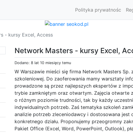
Polityka prywatnośc
Re
s - kursy Excel, Access
Network Masters - kursy Excel, Ac
Dodano: 8 lat 10 miesięcy temu
W Warszawie mieści się firma Network Masters Sp. 
szkoleniowej. Do zaoferowania mamy warsztaty inf
prowadzone są przez najlepszych ekspertów z i
trybie zamkniętym oraz otwartym. Zajęcia otwarte
o różnym poziomie trudności, tak by każdy uczest
indywidualnych potrzeb. Zaś tematyka szkoleń zamk
analizie potrzeb zleceniodawcy i dostosowana jest do
konkretnego działu. Proponujemy przeogromny zakr
Pakiet Office (Excel, Word, PowerPoint, Outlook), p