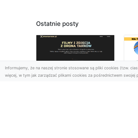
Ostatnie posty
Informujemy, że na naszej stronie stosowane są pliki cookies (tzw. ciast
więcej, w tym jak zarządzać plikami cookies za pośrednictwem swojej p
Wy
Usługi dronem
Bu
Tarnów – innowacyjne
– 
rozwiązania dla
M
Twojego biznesu
Wy
Technologia dronów
A 
zmienia sposób, w jaki
Rad
realizujemy projekty,