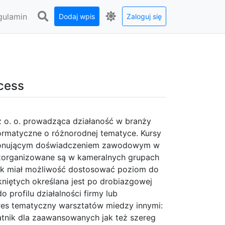
gulamin
Dodaj wpis
Zaloguj się
cess
z o. o. prowadząca działaność w branży
ormatyczne o różnorodnej tematyce. Kursy
mponującym doświadczeniem zawodowym w
 zorganizowane są w kameralnych grupach
nik miał możliwość dostosować poziom do
niętych określana jest po drobiazgowej
 profilu działalności firmy lub
es tematyczny warsztatów miedzy innymi:
łatnik dla zaawansowanych jak też szereg