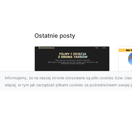
Ostatnie posty
Informujemy, że na naszej stronie stosowane są pliki cookies (tzw. ciast
więcej, w tym jak zarządzać plikami cookies za pośrednictwem swojej p
Wy
Usługi dronem
Bu
Tarnów – innowacyjne
– 
rozwiązania dla
M
Twojego biznesu
Wy
Technologia dronów
A 