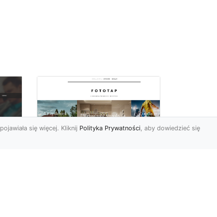
pojawiała się więcej. Kliknij
Polityka Prywatności
, aby dowiedzieć się
Wielki błękit to jest to!
oc
Niebieskie tapety
u,
Chyba trudno byłoby
ać
znaleźć osobę, która nie