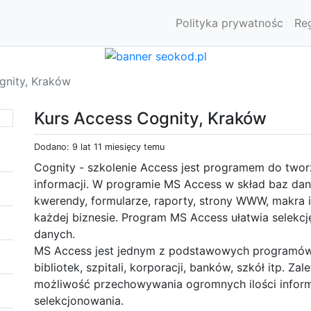
Polityka prywatnośc
Re
gnity, Kraków
Kurs Access Cognity, Kraków
Dodano: 9 lat 11 miesięcy temu
Cognity - szkolenie Access jest programem do tworz
informacji. W programie MS Access w skład baz dany
kwerendy, formularze, raporty, strony WWW, makra i
każdej biznesie. Program MS Access ułatwia selekcj
danych.
MS Access jest jednym z podstawowych programów
bibliotek, szpitali, korporacji, banków, szkół itp. Z
możliwość przechowywania ogromnych ilości informa
selekcjonowania.