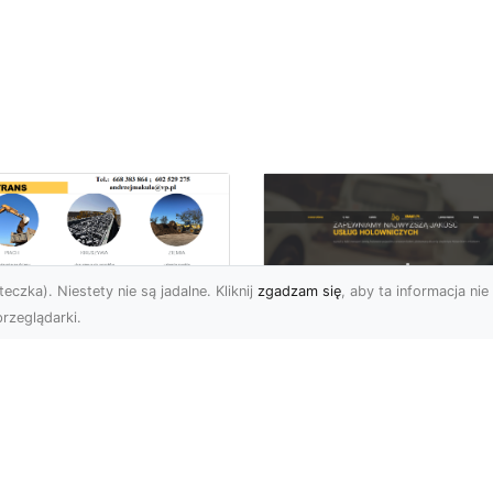
eczka). Niestety nie są jadalne. Kliknij
zgadzam się
, aby ta informacja nie 
rzeglądarki.
burzenia
dynków w Radomiu
FHU XMar –
Fachowe Usługi od
Profesjonalna Pom
A-TRANS
Drogowa w Radomi
Której Możesz Zauf
burzenia Budynków – Od
do Z Firma MA-TRANS z