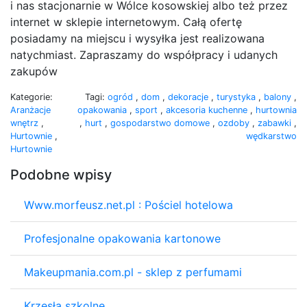
i nas stacjonarnie w Wólce kosowskiej albo też przez
internet w sklepie internetowym. Całą ofertę
posiadamy na miejscu i wysyłka jest realizowana
natychmiast. Zapraszamy do współpracy i udanych
zakupów
Kategorie:
Tagi:
ogród
,
dom
,
dekoracje
,
turystyka
,
balony
,
Aranżacje
opakowania
,
sport
,
akcesoria kuchenne
,
hurtownia
wnętrz
,
,
hurt
,
gospodarstwo domowe
,
ozdoby
,
zabawki
,
Hurtownie
,
wędkarstwo
Hurtownie
Podobne wpisy
Www.morfeusz.net.pl : Pościel hotelowa
Profesjonalne opakowania kartonowe
Makeupmania.com.pl - sklep z perfumami
Krzesła szkolne