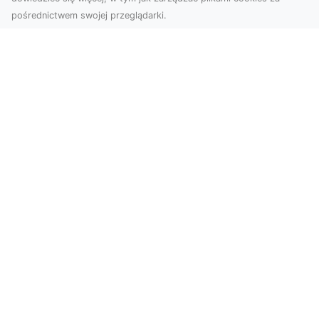
pośrednictwem swojej przeglądarki.
Usługi dronem Tarnów – innowacyjne
rozwiązania dla Twojego biznesu
Technologia dronów zmienia sposób, w jaki
realizujemy projekty, dokumentujemy postępy
czy promujem...