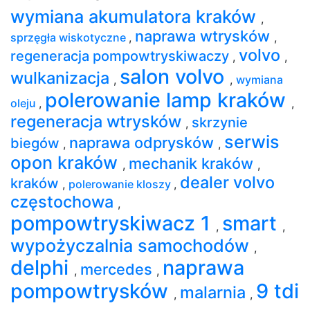
wymiana akumulatora kraków
,
naprawa wtrysków
sprzęgła wiskotyczne
,
,
volvo
regeneracja pompowtryskiwaczy
,
,
salon volvo
wulkanizacja
,
,
wymiana
polerowanie lamp kraków
oleju
,
,
regeneracja wtrysków
skrzynie
,
serwis
naprawa odprysków
biegów
,
,
opon kraków
mechanik kraków
,
,
dealer volvo
kraków
,
polerowanie kloszy
,
częstochowa
,
pompowtryskiwacz 1
smart
,
,
wypożyczalnia samochodów
,
delphi
naprawa
mercedes
,
,
pompowtrysków
9 tdi
malarnia
,
,