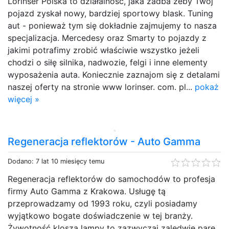
Lorinser Polska to działalność, jaka zadba żeby Twój
pojazd zyskał nowy, bardziej sportowy blask. Tuning
aut - ponieważ tym się dokładnie zajmujemy to nasza
specjalizacja. Mercedesy oraz Smarty to pojazdy z
jakimi potrafimy zrobić właściwie wszystko jeżeli
chodzi o siłę silnika, nadwozie, felgi i inne elementy
wyposażenia auta. Koniecznie zaznajom się z detalami
naszej oferty na stronie www lorinser. com. pl...
pokaż
więcej »
Regeneracja reflektorów - Auto Gamma
Dodano: 7 lat 10 miesięcy temu
Regeneracja reflektorów do samochodów to profesja
firmy Auto Gamma z Krakowa. Usługę tą
przeprowadzamy od 1993 roku, czyli posiadamy
wyjątkowo bogate doświadczenie w tej branży.
Żywotność klosza lampy to zazwyczaj zaledwie parę