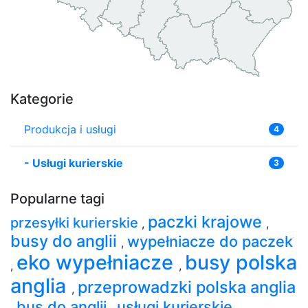
Kategorie
Produkcja i usługi
4
-
Usługi kurierskie
3
Popularne tagi
paczki krajowe
przesyłki kurierskie
,
,
busy do anglii
wypełniacze do paczek
,
eko wypełniacze
busy polska
,
,
anglia
przeprowadzki polska anglia
,
bus do anglii
usługi kurierskie
,
,
,