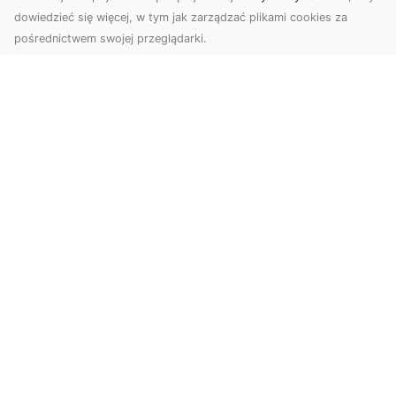
dowiedzieć się więcej, w tym jak zarządzać plikami cookies za
pośrednictwem swojej przeglądarki.
Usługi dronem Tarnów – innowacyjne
rozwiązania dla Twojego biznesu
Technologia dronów zmienia sposób, w jaki
realizujemy projekty, dokumentujemy postępy
czy promujem...