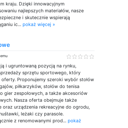
ym kraju. Dzięki innowacyjnym
sowaniu najlepszych materiałów, nasze
ezpieczne i skutecznie wspierają
aniu ic...
pokaż więcej »
dowe
 temu
cją i ugruntowaną pozycją na rynku,
 sprzedaży sprzętu sportowego, który
 oferty. Proponujemy szeroki wybór stołów
ajów, piłkarzyków, stołów do tenisa
do gier zespołowych, a także akcesoriów
owych. Nasza oferta obejmuje także
oraz urządzenia rekreacyjne do ogrodu,
 huśtawki, leżaki czy parasole.
ącznie z renomowanymi prod...
pokaż