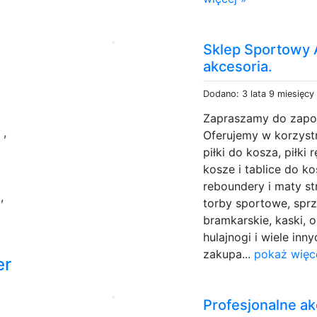
Sklep Sportowy 
akcesoria.
Dodano: 3 lata 9 miesięcy
Zapraszamy do zapoz
a
,
Oferujemy w korzystn
piłki do kosza, piłki 
kosze i tablice do ko
reboundery i maty str
z
,
torby sportowe, sprz
bramkarskie, kaski, oz
hulajnogi i wiele inn
zakupa...
pokaż więc
er
Profesjonalne a