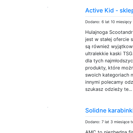
Active Kid - skl
Dodano: 6 lat 10 miesięcy
Hulajnoga Scootandri
jest w stałej ofercie
są również wyjątkow
ultralekkie kaski TSG
dla tych najmłodszyc
produkty, które możn
swoich kategoriach 
innymi polecamy odzi
szukasz odzieży te..
Solidne karabin
Dodano: 7 lat 3 miesiące 
AMC to niezbędna fir