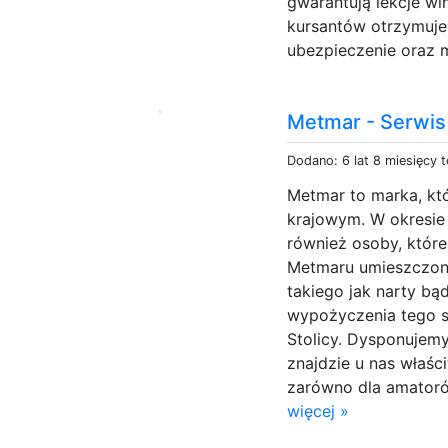
gwarantują lekcje wi
kursantów otrzymuje 
ubezpieczenie oraz m
Metmar - Serwis 
Dodano: 6 lat 8 miesięcy 
Metmar to marka, któ
krajowym. W okresie
również osoby, któr
Metmaru umieszczono
takiego jak narty bą
wypożyczenia tego s
Stolicy. Dysponujem
znajdzie u nas właśc
zarówno dla amatorów
więcej »