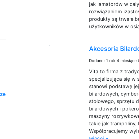
jak iamatorów w cał
rozwiązaniom izasto
produkty są trwałe,b
użytkowników w osiąg
Akcesoria Bilar
Dodano: 1 rok 4 miesiące
Vita to firma z trady
specjalizująca się w
stanowi podstawę jej
bilardowych, cymberg
 ze
stołowego, sprzętu 
bilardowych i poker
maszyny rozrywkowe 
takie jak trampoliny,
Współpracujemy wył
więcej »