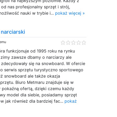
ngfoli na najwyższym poziomie. Każdy z
od nas profesjonalny sprzęt i strój,
ożliwość nauki w trybie i...
pokaż więcej »
narciarski
temu
ra funkcjonuje od 1995 roku na rynku
 zimy zawsze dbamy o narciarzy ale
e zdecydowały się na snowboard. W ofercie
 serwis sprzętu turystyczno sportowego
dź snowboard ale także okazja
przętu. Biuro Metmaru znajduje się w
y pokaźną ofertą, dzięki czemu każdy
iwy model dla siebie, posiadamy sprzęt
 jak również dla bardziej fac...
pokaż