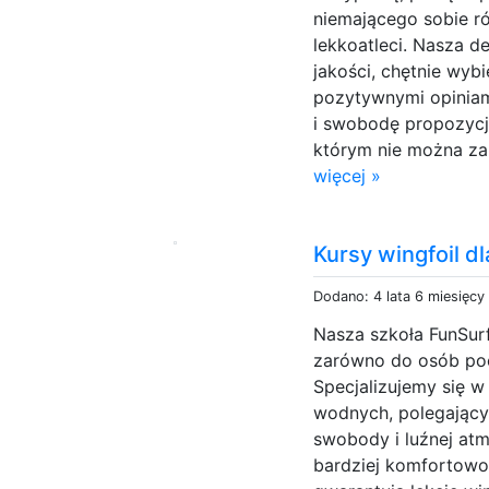
niemającego sobie r
lekkoatleci. Nasza d
jakości, chętnie wyb
pozytywnymi opiniam
i swobodę propozycje
którym nie można za
więcej »
Kursy wingfoil d
Dodano: 4 lata 6 miesięcy
Nasza szkoła FunSurf
zarówno do osób poc
Specjalizujemy się 
wodnych, polegając
swobody i luźnej atm
bardziej komfortowo.