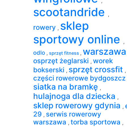
,
scootandride
,
sklep
rowery
,
sportowy online
,
warszaw
odlo
,
sprzęt fitness
,
osprzęt żeglarski
worek
,
sprzęt crossfit
bokserski
,
,
części rowerowe bydgoszc
siatka na bramkę
,
hulajnoga dla dziecka
,
sklep rowerowy gdynia
,
29
serwis rowerowy
,
warszawa
torba sportowa
,
,