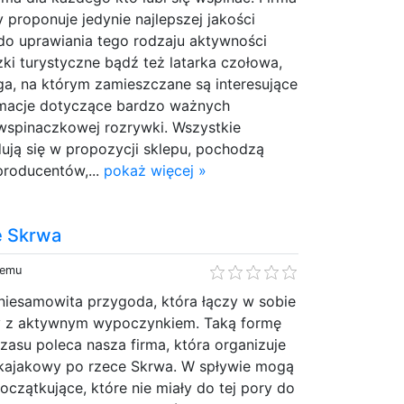
y proponuje jedynie najlepszej jakości
do uprawiania tego rodzaju aktywności
czki turystyczne bądź też latarka czołowa,
ga, na którym zamieszczane są interesujące
rmacje dotyczące bardzo ważnych
wspinaczkowej rozrywki. Wszystkie
dują się w propozycji sklepu, pochodzą
producentów,...
pokaż więcej »
e Skrwa
temu
niesamowita przygoda, która łączy w sobie
ury z aktywnym wypoczynkiem. Taką formę
asu poleca nasza firma, która organizuje
kajakowy po rzece Skrwa. W spływie mogą
oczątkujące, które nie miały do tej pory do