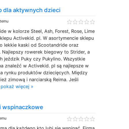
ep dla aktywnych dzieci
 temu
de w kolorze Steel, Ash, Forest, Rose, Lime
 sklepu Activekid. pl. W asortymencie sklepu
o lekkie kaski od Scootandride oraz
. Najlepszy rowerek biegowy to Strider, a
h jeździk Puky czy Pukylino. Wszystkie
a znaleźć w Activekid. pl są najlepsze w
na rynku produktów dziecięcych. Między
eż zimową i narciarską Reima. Jeśli
.
pokaż więcej »
ki wspinaczkowe
temu
ma dla każdego kto lubi się wspinać. Firma