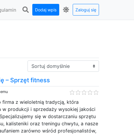
gulamin
Dodaj wpis
Zaloguj się
Sortuj:
ę – Sprzęt fitness
 temu
rma z wieloletnią tradycją, która
a w produkcji i sprzedaży wysokiej jakości
pecjalizujemy się w dostarczaniu sprzętu
su, kalisteniki oraz treningu chwytu, a nasze
zaufaniem zarówno wśród profesjonalistów,