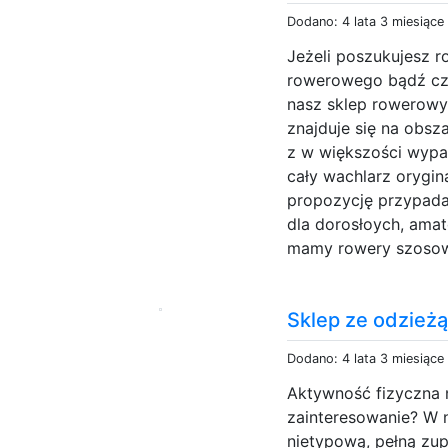
Dodano: 4 lata 3 miesiące
Jeżeli poszukujesz r
rowerowego bądź czę
nasz sklep rowerowy 
znajduje się na obs
z w większości wypa
cały wachlarz orygin
propozycję przypada
dla dorosłoych, amat
mamy rowery szosowe
Sklep ze odzież
Dodano: 4 lata 3 miesiące
Aktywność fizyczna 
zainteresowanie? W 
nietypową, pełną zup