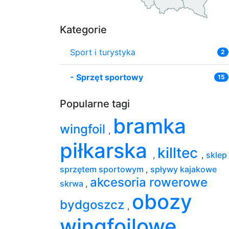
Kategorie
Sport i turystyka
2
-
Sprzęt sportowy
15
Popularne tagi
bramka
wingfoil
,
piłkarska
killtec
,
,
sklep
sprzętem sportowym
,
spływy kajakowe
akcesoria rowerowe
skrwa
,
obozy
bydgoszcz
,
wingfoilowe