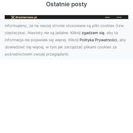
Ostatnie posty
Informujemy, że na naszej stronie stosowane są pliki cookies (tzw.
ciasteczka). Niestety nie są jadalne. Kliknij
zgadzam się
, aby ta
informacja nie pojawiała się więcej. Kliknij
Polityka Prywatności
, aby
dowiedzieć się więcej, w tym jak zarządzać plikami cookies za
pośrednictwem swojej przeglądarki.
Usługi dronem Tarnów – innowacyjne
rozwiązania dla Twojego biznesu
Technologia dronów zmienia sposób, w jaki
realizujemy projekty, dokumentujemy postępy
czy promujem...