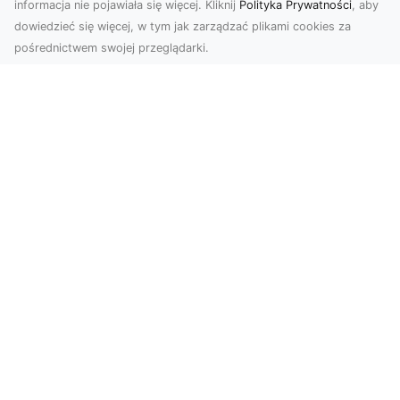
informacja nie pojawiała się więcej. Kliknij
Polityka Prywatności
, aby
dowiedzieć się więcej, w tym jak zarządzać plikami cookies za
pośrednictwem swojej przeglądarki.
Usługi dronem Tarnów – innowacyjne
rozwiązania dla Twojego biznesu
Technologia dronów zmienia sposób, w jaki
realizujemy projekty, dokumentujemy postępy
czy promujem...