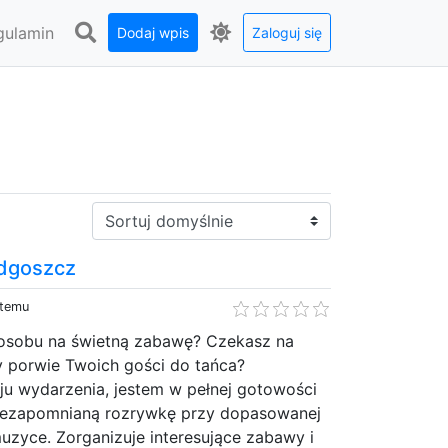
gulamin
Dodaj wpis
Zaloguj się
Sortuj:
ydgoszcz
 temu
osobu na świetną zabawę? Czekasz na
y porwie Twoich gości do tańca?
ju wydarzenia, jestem w pełnej gotowości
iezapomnianą rozrywkę przy dopasowanej
uzyce. Zorganizuje interesujące zabawy i