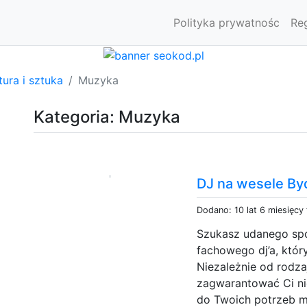
Polityka prywatnośc
Re
tura i sztuka
Muzyka
Kategoria: Muzyka
DJ na wesele B
Dodano: 10 lat 6 miesięcy
Szukasz udanego sp
fachowego dj’a, któr
Niezależnie od rodza
zagwarantować Ci n
do Twoich potrzeb m