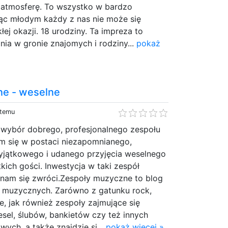
 atmosferę. To wszystko w bardzo
dąc młodym każdy z nas nie może się
ej okazji. 18 urodziny. Ta impreza to
ia w gronie znajomych i rodziny...
pokaż
ne - weselne
 temu
wybór dobrego, profesjonalnego zespołu
m się w postaci niezapomnianego,
yjątkowego i udanego przyjęcia weselnego
kich gości. Inwestycja w taki zespół
am się zwróci.Zespoły muzyczne to blog
h muzycznych. Zarówno z gatunku rock,
e, jak również zespoły zajmujące się
el, ślubów, bankietów czy też innych
wych, a także znajdzie si...
pokaż więcej »