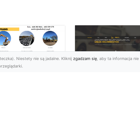
eczka). Niestety nie są jadalne. Kliknij
zgadzam się
, aby ta informacja nie 
rzeglądarki.
burzenia
dynków w Radomiu
FHU XMar –
Fachowe Usługi od
Profesjonalna Pom
A-TRANS
Drogowa w Radomi
Której Możesz Zauf
burzenia Budynków – Od
do Z Firma MA-TRANS z
FHU XMar – Bezpieczna
omia oferuje
Podróż Bez Stresu Nagł
mpleksowe usługi
awaria na drodze potrafi
urzeń budy...