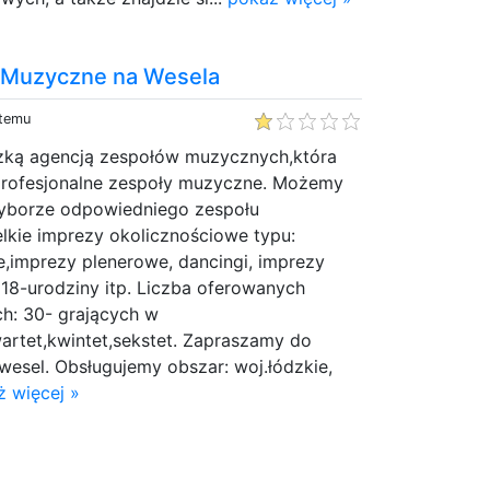
 Muzyczne na Wesela
 temu
ódzką agencją zespołów muzycznych,która
 profesjonalne zespoły muzyczne. Możemy
borze odpowiedniego zespołu
kie imprezy okolicznościowe typu:
le,imprezy plenerowe, dancingi, imprezy
 18-urodziny itp. Liczba oferowanych
h: 30- grających w
wartet,kwintet,sekstet. Zapraszamy do
esel. Obsługujemy obszar: woj.łódzkie,
ż więcej »