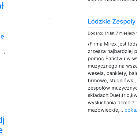
ł
Łódzkie Zespoły
Dodano: 14 lat 7 miesięcy
ne
/Firma Mirex jest ł
j
zrzesza najbardziej
,
pomóc Państwu w wy
muzycznego na wszel
wesela, bankiety, ba
firmowe, studniówki,
zespołów muzycznyc
składach:Duet,trio,k
wysłuchania demo z w
mazowieckie,...
poka
dj
e