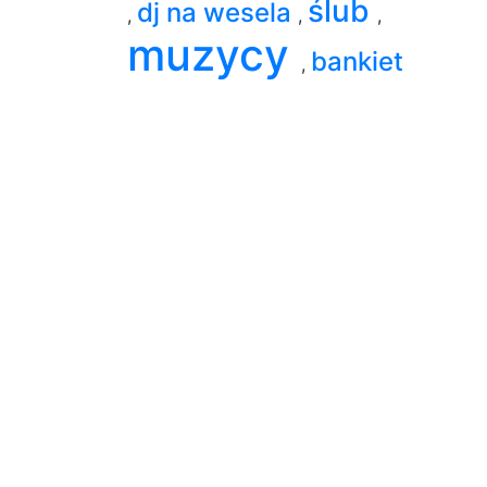
ślub
dj na wesela
,
,
,
muzycy
bankiet
,