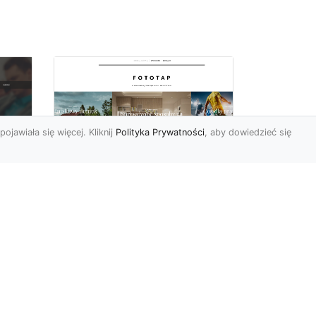
pojawiała się więcej. Kliknij
Polityka Prywatności
, aby dowiedzieć się
Wielki błękit to jest to!
oc
Niebieskie tapety
u,
Chyba trudno byłoby
ać
znaleźć osobę, która nie
przepadałaby za
a
niebieskim. Jest to kolor
kojarzący ...