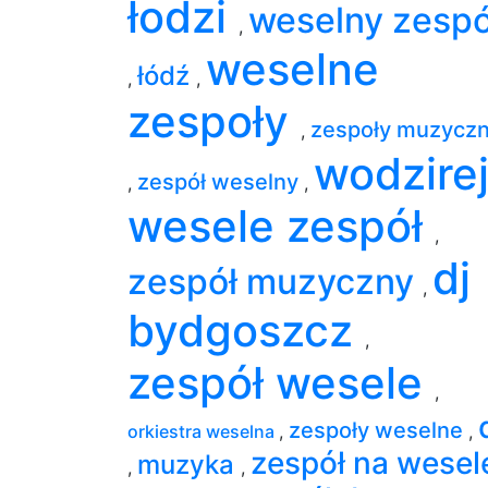
łodzi
weselny zespó
,
weselne
łódź
,
,
zespoły
zespoły muzycz
,
wodzire
zespół weselny
,
,
wesele zespół
,
dj
zespół muzyczny
,
bydgoszcz
,
zespół wesele
,
zespoły weselne
orkiestra weselna
,
,
zespół na wesel
muzyka
,
,