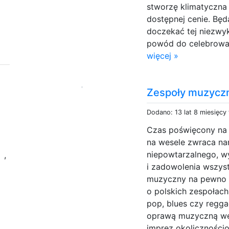
stworzę klimatyczna
dostępnej cenie. Bę
doczekać tej niezwykł
powód do celebrowan
więcej »
Zespoły muzycz
Dodano: 13 lat 8 miesięcy
Czas poświęcony na 
na wesele zwraca na
a
niepowtarzalnego, w
,
i zadowolenia wszyst
muzyczny na pewno n
o polskich zespołac
pop, blues czy regga
oprawą muzyczną wes
imprez okolicznościo