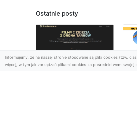
Ostatnie posty
Informujemy, że na naszej stronie stosowane są pliki cookies (tzw. ciast
więcej, w tym jak zarządzać plikami cookies za pośrednictwem swojej p
Wy
Usługi dronem
Bu
Tarnów – innowacyjne
– 
rozwiązania dla
M
Twojego biznesu
Wy
Technologia dronów
A 
zmienia sposób, w jaki
Rad
realizujemy projekty,
ko
dokumentujemy postępy
wyb