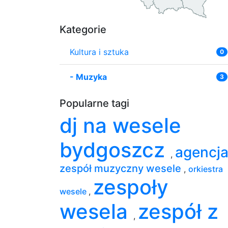
Kategorie
Kultura i sztuka
0
-
Muzyka
3
Popularne tagi
dj na wesele
bydgoszcz
agencj
,
zespół muzyczny wesele
,
orkiestra
zespoły
wesele
,
wesela
zespół z
,