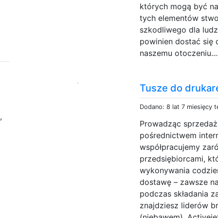
których mogą być naw
tych elementów stwor
szkodliwego dla ludz
powinien dostać się 
naszemu otoczeniu...
Tusze do drukare
Dodano: 8 lat 7 miesięcy 
,
Prowadząc sprzedaż 
pośrednictwem inter
współpracujemy zaró
przedsiębiorcami, kt
wykonywania codzie
dostawę – zawsze na 
podczas składania z
znajdziesz liderów br
(niebawem), Activeje