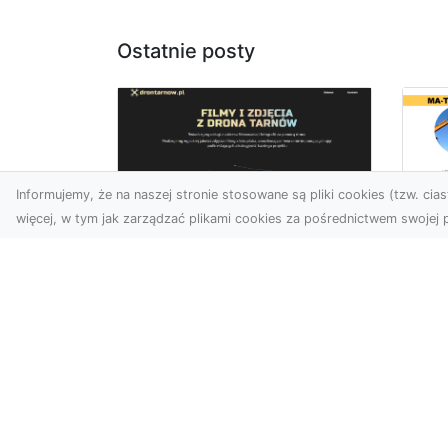
Ostatnie posty
Informujemy, że na naszej stronie stosowane są pliki cookies (tzw. ciast
więcej, w tym jak zarządzać plikami cookies za pośrednictwem swojej p
Wy
Usługi dronem
Bu
Tarnów – innowacyjne
– 
rozwiązania dla
M
Twojego biznesu
Wy
Technologia dronów
A 
zmienia sposób, w jaki
Rad
realizujemy projekty,
ko
dokumentujemy postępy