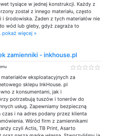
et tysiące w jednej konstrukcji. Każdy z
zony został z innego materiału, często
i i środowiska. Żaden z tych materiałów nie
do wód lub gleby, gdyż zagraża to
.
pokaż więcej »
k zamienniki - inkhouse.pl
temu
materiałów eksploatacyjnych za
netowego sklepu InkHouse. pl
wno z konsumentami, jak i
órzy potrzebują tuszów i tonerów do
nnych usług. Zapewniamy bezpieczną
czas i na adres podany przez klienta
amówienia. Wśród firm z zamiennikami
anży czyli Actis, TB Print, Asarto
t oraz naszą markę własną. Stworzyliśmy ją