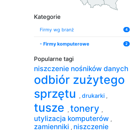
Kategorie
Firmy wg branż
4
-
Firmy komputerowe
2
Popularne tagi
niszczenie nośników danych
odbiór zużytego
sprzętu
drukarki
,
,
tusze
tonery
,
,
utylizacja komputerów
,
zamienniki
niszczenie
,