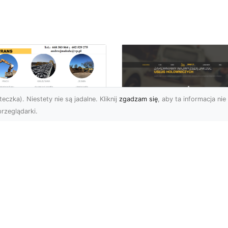
eczka). Niestety nie są jadalne. Kliknij
zgadzam się
, aby ta informacja nie 
rzeglądarki.
burzenia
dynków w Radomiu
FHU XMar –
Fachowe Usługi od
Profesjonalna Pom
A-TRANS
Drogowa w Radomi
Której Możesz Zauf
burzenia Budynków – Od
do Z Firma MA-TRANS z
FHU XMar – Bezpieczna
omia oferuje
Podróż Bez Stresu Nagł
mpleksowe usługi
awaria na drodze potrafi