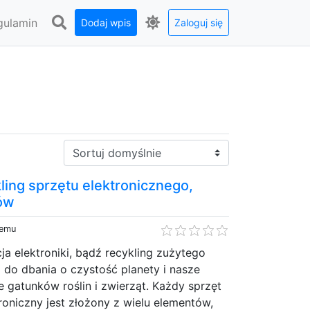
gulamin
Dodaj wpis
Zaloguj się
Sortuj:
kling sprzętu elektronicznego,
ów
temu
ja elektroniki, bądź recykling zużytego
 do dbania o czystość planety i nasze
e gatunków roślin i zwierząt. Każdy sprzęt
troniczny jest złożony z wielu elementów,