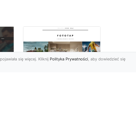
pojawiała się więcej. Kliknij
Polityka Prywatności
, aby dowiedzieć się
Wielki błękit to jest to!
oc
Niebieskie tapety
u,
Chyba trudno byłoby
ać
znaleźć osobę, która nie
przepadałaby za
a
niebieskim. Jest to kolor
kojarzący ...