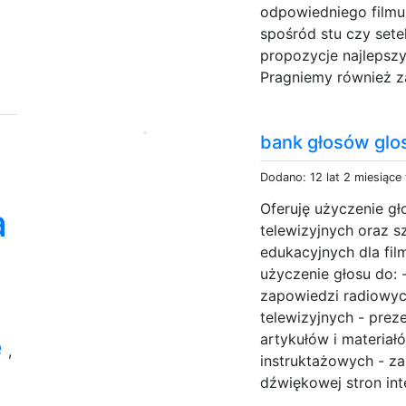
odpowiedniego filmu 
spośród stu czy setek
propozycje najlepszy
Pragniemy również z
bank głosów glos
Dodano: 12 lat 2 miesiące
Oferuję użyczenie gł
a
telewizyjnych oraz s
edukacyjnych dla film
użyczenie głosu do: -
zapowiedzi radiowych
telewizyjnych - preze
artykułów i materiał
e
,
instruktażowych - z
dźwiękowej stron int