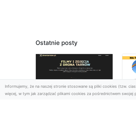
Ostatnie posty
Informujemy, że na naszej stronie stosowane są pliki cookies (tzw. ciast
więcej, w tym jak zarządzać plikami cookies za pośrednictwem swojej p
Wy
Usługi dronem
Bu
Tarnów – innowacyjne
– 
rozwiązania dla
M
Twojego biznesu
Wy