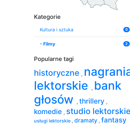
Kategorie
Kultura i sztuka
0
-
Filmy
2
Popularne tagi
nagrani
historyczne
,
lektorskie
bank
,
głosów
thrillery
,
,
studio lektorski
komedie
,
fantasy
dramaty
usługi lektorskie
,
,