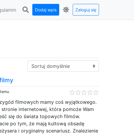
gulamin
Dodaj wpis
Zaloguj się
Sortuj:
filmy
 temu
rzygód filmowych mamy coś wyjątkowego.
j stronie internetowej, która pomoże Wam
eść się do świata topowych filmów.
nacie po tym, że mają kultową obsadę
żysera i oryginalny scenariusz. Znalezienie