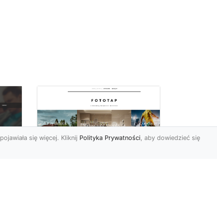
pojawiała się więcej. Kliknij
Polityka Prywatności
, aby dowiedzieć się
Wielki błękit to jest to!
oc
Niebieskie tapety
u,
Chyba trudno byłoby
ać