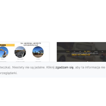
eczka). Niestety nie są jadalne. Kliknij
zgadzam się
, aby ta informacja nie 
rzeglądarki.
burzenia
dynków w Radomiu
FHU XMar –
Fachowe Usługi od
Profesjonalna Pom
A-TRANS
Drogowa w Radomi
Której Możesz Zauf
burzenia Budynków – Od