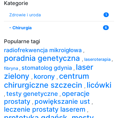
Kategorie
Zdrowie i uroda
1
-
Chirurgia
6
Popularne tagi
radiofrekwencja mikroigłowa
,
poradnia genetyczna
,
laseroterapia
,
laser
stomatolog gdynia
fibryna
,
,
zielony
centrum
korony
,
,
chirurgiczne szczecin
licówki
,
operacje
testy genetyczne
,
,
prostaty
powiększanie ust
,
,
leczenie prostaty laserem
,
protetyka gdańsk
mosty