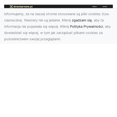
Informujemy, że na naszej stronie stosowane są pliki cookies (tzw.
ciasteczka). Niestety nie są jadalne. Kliknij
zgadzam się
, aby ta
informacja nie pojawiała się więcej. Kliknij
Polityka Prywatności
, aby
dowiedzieć się więcej, w tym jak zarządzać plikami cookies za
pośrednictwem swojej przeglądarki.
Usługi dronem Tarnów – innowacyjne
rozwiązania dla Twojego biznesu
Technologia dronów zmienia sposób, w jaki
realizujemy projekty, dokumentujemy postępy
czy promujem...