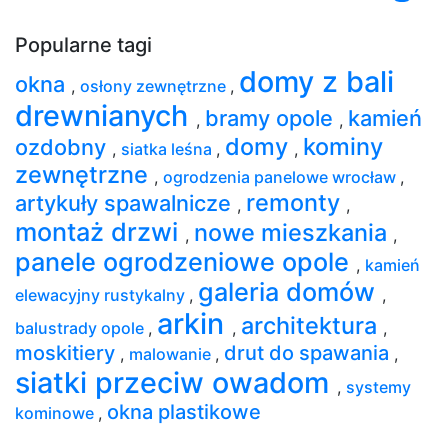
Popularne tagi
domy z bali
okna
,
osłony zewnętrzne
,
drewnianych
bramy opole
kamień
,
,
domy
kominy
ozdobny
,
siatka leśna
,
,
zewnętrzne
,
ogrodzenia panelowe wrocław
,
remonty
artykuły spawalnicze
,
,
montaż drzwi
nowe mieszkania
,
,
panele ogrodzeniowe opole
,
kamień
galeria domów
elewacyjny rustykalny
,
,
arkin
architektura
balustrady opole
,
,
,
moskitiery
drut do spawania
,
malowanie
,
,
siatki przeciw owadom
,
systemy
okna plastikowe
kominowe
,