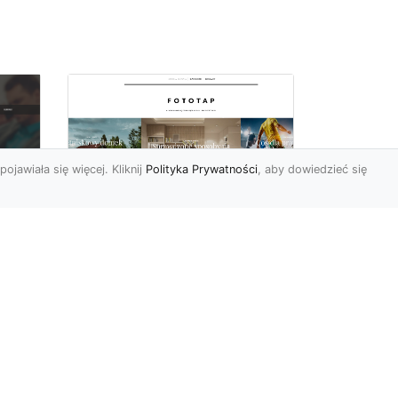
pojawiała się więcej. Kliknij
Polityka Prywatności
, aby dowiedzieć się
Wielki błękit to jest to!
oc
Niebieskie tapety
u,
Chyba trudno byłoby
ać
znaleźć osobę, która nie
przepadałaby za
a
niebieskim. Jest to kolor
kojarzący ...