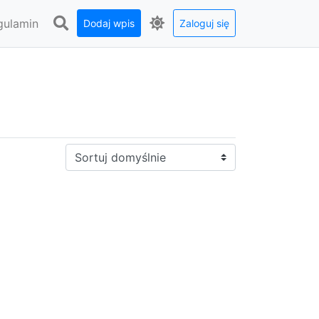
gulamin
Dodaj wpis
Zaloguj się
Sortuj: