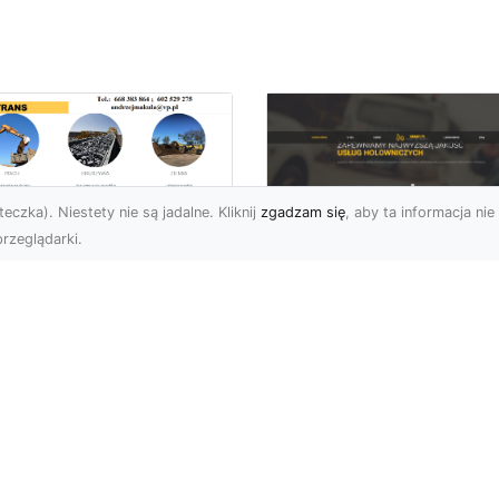
eczka). Niestety nie są jadalne. Kliknij
zgadzam się
, aby ta informacja nie 
rzeglądarki.
burzenia
dynków w Radomiu
FHU XMar –
Fachowe Usługi od
Profesjonalna Pom
A-TRANS
Drogowa w Radomi
Której Możesz Zauf
burzenia Budynków – Od
do Z Firma MA-TRANS z
FHU XMar – Bezpieczna
omia oferuje
Podróż Bez Stresu Nagł
mpleksowe usługi
awaria na drodze potrafi
urzeń budy...