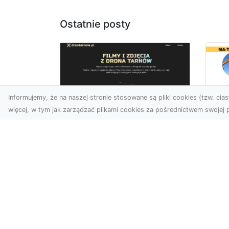
Ostatnie posty
Informujemy, że na naszej stronie stosowane są pliki cookies (tzw. ciast
więcej, w tym jak zarządzać plikami cookies za pośrednictwem swojej p
Wy
Usługi dronem
Bu
Tarnów – innowacyjne
– 
rozwiązania dla
M
Twojego biznesu
Wy
Technologia dronów
A 
zmienia sposób, w jaki
Rad
realizujemy projekty,
ko
dokumentujemy postępy
wyb