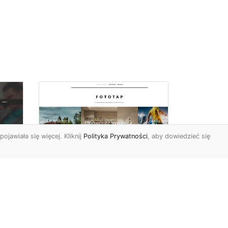
pojawiała się więcej. Kliknij
Polityka Prywatności
, aby dowiedzieć się
Wielki błękit to jest to!
oc
Niebieskie tapety
u,
Chyba trudno byłoby
ać
znaleźć osobę, która nie