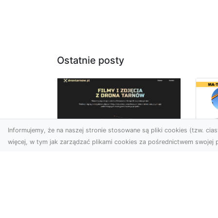
Ostatnie posty
Informujemy, że na naszej stronie stosowane są pliki cookies (tzw. ciast
więcej, w tym jak zarządzać plikami cookies za pośrednictwem swojej p
Wy
Usługi dronem
Bu
Tarnów – innowacyjne
– 
rozwiązania dla
M
Twojego biznesu
Wy
Technologia dronów