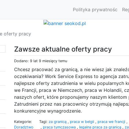
Polityka prywatnośc
Re
e oferty pracy
Zawsze aktualne oferty pracy
Dodano: 9 lat 9 miesięcy temu
Chcesz pracować za granicą, a nie wiesz jak znaleź
oczekiwania? Work Service Express to agencja zatru
najlepsze oferty zatrudnienia w wielu popularnych kr
we Francji, praca w Niemczech, praca w Holandii, czy
naszych ofert, które proponujemy naszym klientom 
Zatrudnieni przez nas pracownicy otrzymują najleps
konkurencyjne wynagrodzenie.
Kategorie:
Tagi:
za granicą
,
praca w belgii
,
praca we francji
,
Doradztwo
,
praca tymczasowa
,
legalna praca za granicą
,
za