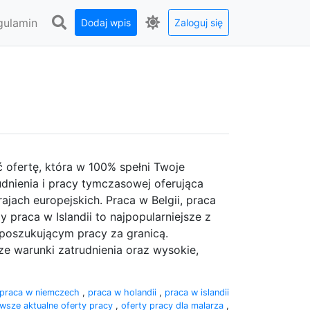
gulamin
Dodaj wpis
Zaloguj się
ć ofertę, która w 100% spełni Twoje
dnienia i pracy tymczasowej oferująca
ajach europejskich. Praca w Belgii, praca
 praca w Islandii to najpopularniejsze z
poszukującym pracy za granicą.
ze warunki zatrudnienia oraz wysokie,
praca w niemczech
,
praca w holandii
,
praca w islandii
wsze aktualne oferty pracy
,
oferty pracy dla malarza
,