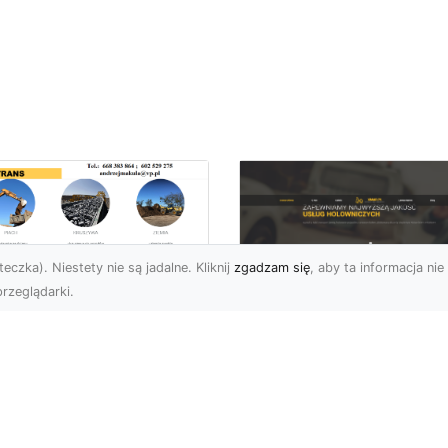
eczka). Niestety nie są jadalne. Kliknij
zgadzam się
, aby ta informacja nie 
rzeglądarki.
burzenia
dynków w Radomiu
FHU XMar –
Fachowe Usługi od
Profesjonalna Pom
A-TRANS
Drogowa w Radomi
Której Możesz Zauf
burzenia Budynków – Od