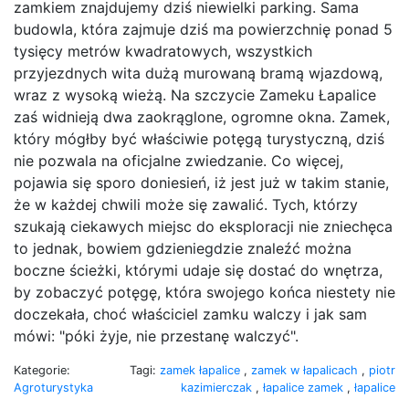
zamkiem znajdujemy dziś niewielki parking. Sama
budowla, która zajmuje dziś ma powierzchnię ponad 5
tysięcy metrów kwadratowych, wszystkich
przyjezdnych wita dużą murowaną bramą wjazdową,
wraz z wysoką wieżą. Na szczycie Zameku Łapalice
zaś widnieją dwa zaokrąglone, ogromne okna. Zamek,
który mógłby być właściwie potęgą turystyczną, dziś
nie pozwala na oficjalne zwiedzanie. Co więcej,
pojawia się sporo doniesień, iż jest już w takim stanie,
że w każdej chwili może się zawalić. Tych, którzy
szukają ciekawych miejsc do eksploracji nie zniechęca
to jednak, bowiem gdzieniegdzie znaleźć można
boczne ścieżki, którymi udaje się dostać do wnętrza,
by zobaczyć potęgę, która swojego końca niestety nie
doczekała, choć właściciel zamku walczy i jak sam
mówi: "póki żyje, nie przestanę walczyć".
Kategorie:
Tagi:
zamek łapalice
,
zamek w łapalicach
,
piotr
Agroturystyka
kazimierczak
,
łapalice zamek
,
łapalice