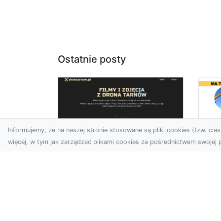
Ostatnie posty
Informujemy, że na naszej stronie stosowane są pliki cookies (tzw. ciast
więcej, w tym jak zarządzać plikami cookies za pośrednictwem swojej p
Wy
Usługi dronem
Bu
Tarnów – innowacyjne
– 
rozwiązania dla
M
Twojego biznesu
Wy
Technologia dronów
A 