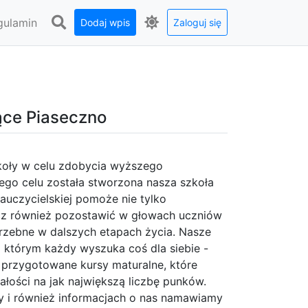
gulamin
Dodaj wpis
Zaloguj się
ące Piaseczno
zkoły w celu zdobycia wyższego
tego celu została stworzona nasza szkoła
auczycielskiej pomoże nie tylko
cz również pozostawić w głowach uczniów
rzebne w dalszych etapach życia. Nasze
i którym każdy wyszuka coś dla siebie -
e przygotowane kursy maturalne, które
ości na jak największą liczbę punków.
oły i również informacjach o nas namawiamy