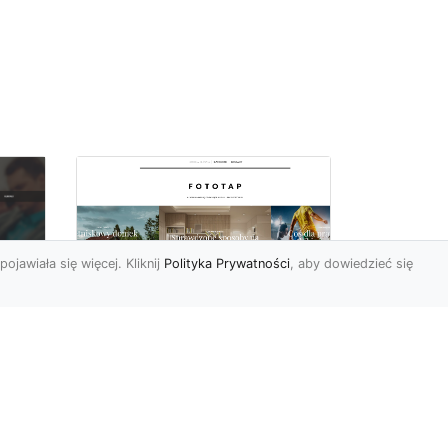
pojawiała się więcej. Kliknij
Polityka Prywatności
, aby dowiedzieć się
Wielki błękit to jest to!
oc
Niebieskie tapety
u,
Chyba trudno byłoby
ać
znaleźć osobę, która nie