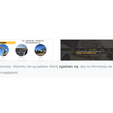
eczka). Niestety nie są jadalne. Kliknij
zgadzam się
, aby ta informacja nie 
rzeglądarki.
burzenia
dynków w Radomiu
FHU XMar –
Fachowe Usługi od
Profesjonalna Pom
A-TRANS
Drogowa w Radomi
Której Możesz Zauf
burzenia Budynków – Od
do Z Firma MA-TRANS z