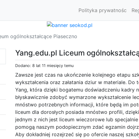
Polityka prywatnośc
Re
ceum ogólnokształcące Piaseczno
Yang.edu.pl Liceum ogólnokształc
Dodano: 8 lat 11 miesięcy temu
Zawsze jest czas na ukończenie kolejnego etapu s
wykształcenia oraz załatania dziur w materiale. Do 
Yang, która dzięki bogatemu doświadczeniu kadry n
błyskawicznie zdobyć wymarzone wykształcenie le
mnóstwo potrzebnych informacji, które będą im pot
liceum dla dorosłych posiada mnóstwo profili, dzięk
jednym z nich jest liceum wieczorowe lub specjalni
pomogą naszym podopiecznym zdać egzamin dojrzał
Aby dokładniej rozejrzeć się po ofercie naszej szk