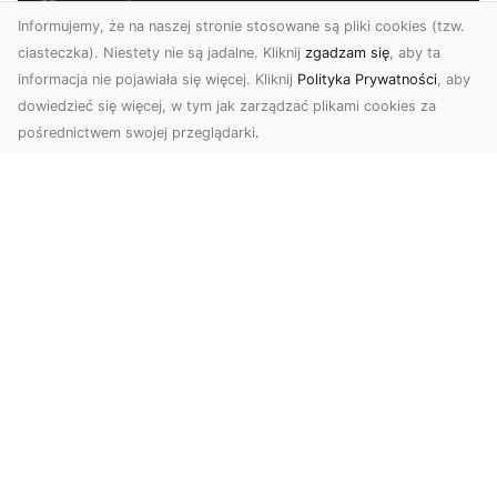
Informujemy, że na naszej stronie stosowane są pliki cookies (tzw.
ciasteczka). Niestety nie są jadalne. Kliknij
zgadzam się
, aby ta
informacja nie pojawiała się więcej. Kliknij
Polityka Prywatności
, aby
dowiedzieć się więcej, w tym jak zarządzać plikami cookies za
pośrednictwem swojej przeglądarki.
Usługi dronem Tarnów – innowacyjne
rozwiązania dla Twojego biznesu
Technologia dronów zmienia sposób, w jaki
realizujemy projekty, dokumentujemy postępy
czy promujem...