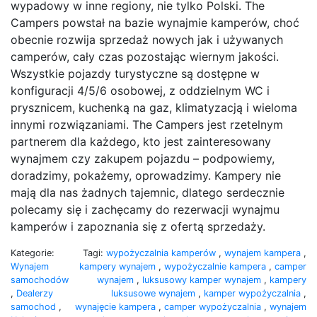
wypadowy w inne regiony, nie tylko Polski. The
Campers powstał na bazie wynajmie kamperów, choć
obecnie rozwija sprzedaż nowych jak i używanych
camperów, cały czas pozostając wiernym jakości.
Wszystkie pojazdy turystyczne są dostępne w
konfiguracji 4/5/6 osobowej, z oddzielnym WC i
prysznicem, kuchenką na gaz, klimatyzacją i wieloma
innymi rozwiązaniami. The Campers jest rzetelnym
partnerem dla każdego, kto jest zainteresowany
wynajmem czy zakupem pojazdu – podpowiemy,
doradzimy, pokażemy, oprowadzimy. Kampery nie
mają dla nas żadnych tajemnic, dlatego serdecznie
polecamy się i zachęcamy do rezerwacji wynajmu
kamperów i zapoznania się z ofertą sprzedaży.
Kategorie:
Tagi:
wypożyczalnia kamperów
,
wynajem kampera
,
Wynajem
kampery wynajem
,
wypożyczalnie kampera
,
camper
samochodów
wynajem
,
luksusowy kamper wynajem
,
kampery
,
Dealerzy
luksusowe wynajem
,
kamper wypożyczalnia
,
samochod
,
wynajęcie kampera
,
camper wypożyczalnia
,
wynajem