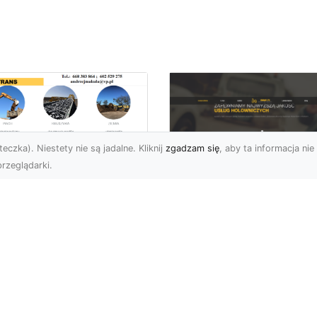
eczka). Niestety nie są jadalne. Kliknij
zgadzam się
, aby ta informacja nie 
rzeglądarki.
burzenia
dynków w Radomiu
FHU XMar –
Fachowe Usługi od
Profesjonalna Pom
A-TRANS
Drogowa w Radomi
Której Możesz Zauf
burzenia Budynków – Od
do Z Firma MA-TRANS z
FHU XMar – Bezpieczna
omia oferuje
Podróż Bez Stresu Nagł
mpleksowe usługi