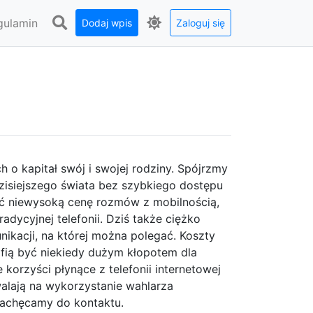
gulamin
Dodaj wpis
Zaloguj się
h o kapitał swój i swojej rodziny. Spójrzmy
zisiejszego świata bez szybkiego dostępu
ić niewysoką cenę rozmów z mobilnością,
adycyjnej telefonii. Dziś także ciężko
ikacji, na której można polegać. Koszty
fią być niekiedy dużym kłopotem dla
korzyści płynące z telefonii internetowej
walają na wykorzystanie wahlarza
Zachęcamy do kontaktu.