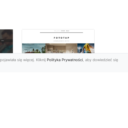
pojawiała się więcej. Kliknij
Polityka Prywatności
, aby dowiedzieć się
Wielki błękit to jest to!
oc
Niebieskie tapety
u,
Chyba trudno byłoby
ać
znaleźć osobę, która nie
przepadałaby za
a
niebieskim. Jest to kolor