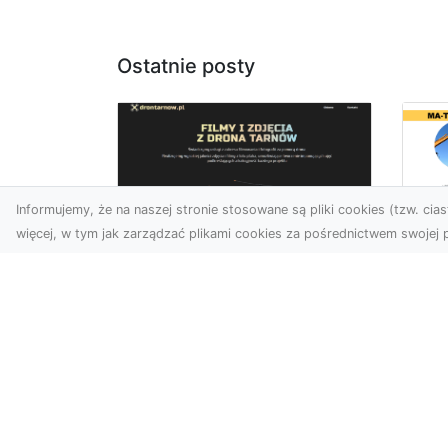
Ostatnie posty
Informujemy, że na naszej stronie stosowane są pliki cookies (tzw. ciast
więcej, w tym jak zarządzać plikami cookies za pośrednictwem swojej p
Wy
Usługi dronem
Bu
Tarnów – innowacyjne
– 
rozwiązania dla
M
Twojego biznesu
Wy
Technologia dronów
A 
zmienia sposób, w jaki
Rad
realizujemy projekty,
ko