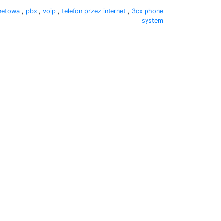
ernetowa
,
pbx
,
voip
,
telefon przez internet
,
3cx phone
system