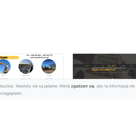
eczka). Niestety nie są jadalne. Kliknij
zgadzam się
, aby ta informacja nie 
rzeglądarki.
burzenia
dynków w Radomiu
FHU XMar –
Fachowe Usługi od
Profesjonalna Pom
A-TRANS
Drogowa w Radomi
Której Możesz Zauf
burzenia Budynków – Od