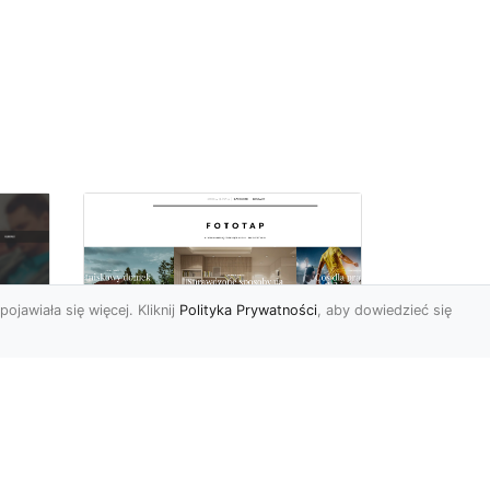
pojawiała się więcej. Kliknij
Polityka Prywatności
, aby dowiedzieć się
Wielki błękit to jest to!
oc
Niebieskie tapety
u,
Chyba trudno byłoby
ać