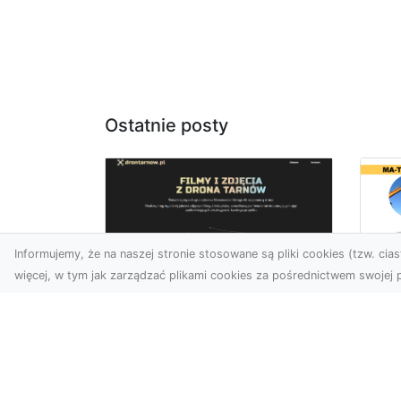
Ostatnie posty
Informujemy, że na naszej stronie stosowane są pliki cookies (tzw. ciast
więcej, w tym jak zarządzać plikami cookies za pośrednictwem swojej p
Wy
Usługi dronem
Bu
Tarnów – innowacyjne
– 
rozwiązania dla
M
Twojego biznesu
Wy