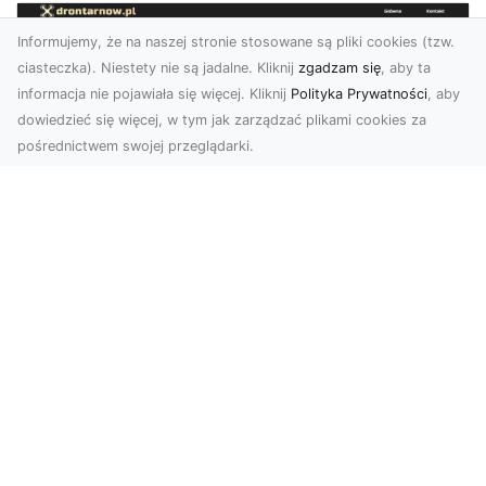
Informujemy, że na naszej stronie stosowane są pliki cookies (tzw.
ciasteczka). Niestety nie są jadalne. Kliknij
zgadzam się
, aby ta
informacja nie pojawiała się więcej. Kliknij
Polityka Prywatności
, aby
dowiedzieć się więcej, w tym jak zarządzać plikami cookies za
pośrednictwem swojej przeglądarki.
Usługi dronem Tarnów – innowacyjne
rozwiązania dla Twojego biznesu
Technologia dronów zmienia sposób, w jaki
realizujemy projekty, dokumentujemy postępy
czy promujem...