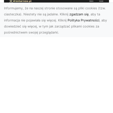
Informujemy, że na naszej stronie stosowane są pliki cookies (tzw.
ciasteczka). Niestety nie są jadalne. Kliknij
zgadzam się
, aby ta
informacja nie pojawiała się więcej. Kliknij
Polityka Prywatności
, aby
dowiedzieć się więcej, w tym jak zarządzać plikami cookies za
pośrednictwem swojej przeglądarki.
Usługi dronem Tarnów – innowacyjne
rozwiązania dla Twojego biznesu
Technologia dronów zmienia sposób, w jaki
realizujemy projekty, dokumentujemy postępy
czy promujem...