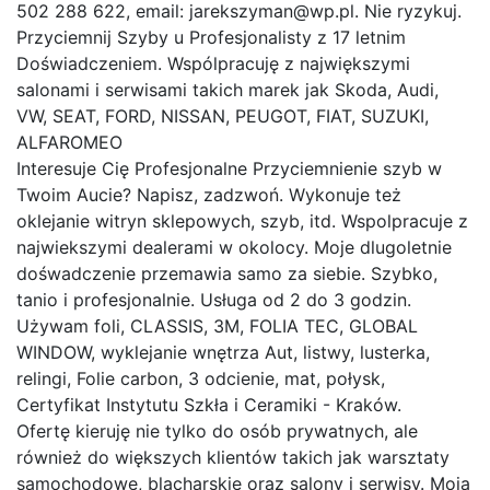
502 288 622, email: jarekszyman@wp.pl. Nie ryzykuj.
Przyciemnij Szyby u Profesjonalisty z 17 letnim
Doświadczeniem. Wspólpracuję z największymi
salonami i serwisami takich marek jak Skoda, Audi,
VW, SEAT, FORD, NISSAN, PEUGOT, FIAT, SUZUKI,
ALFAROMEO
Interesuje Cię Profesjonalne Przyciemnienie szyb w
Twoim Aucie? Napisz, zadzwoń. Wykonuje też
oklejanie witryn sklepowych, szyb, itd. Wspolpracuje z
najwiekszymi dealerami w okolocy. Moje dlugoletnie
dośwadczenie przemawia samo za siebie. Szybko,
tanio i profesjonalnie. Usługa od 2 do 3 godzin.
Używam foli, CLASSIS, 3M, FOLIA TEC, GLOBAL
WINDOW, wyklejanie wnętrza Aut, listwy, lusterka,
relingi, Folie carbon, 3 odcienie, mat, połysk,
Certyfikat Instytutu Szkła i Ceramiki - Kraków.
Ofertę kieruję nie tylko do osób prywatnych, ale
również do większych klientów takich jak warsztaty
samochodowe, blacharskie oraz salony i serwisy. Moją