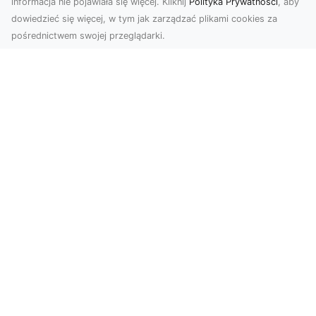
informacja nie pojawiała się więcej. Kliknij
Polityka Prywatności
, aby
dowiedzieć się więcej, w tym jak zarządzać plikami cookies za
pośrednictwem swojej przeglądarki.
Usługi dronem Tarnów – innowacyjne
rozwiązania dla Twojego biznesu
Technologia dronów zmienia sposób, w jaki
realizujemy projekty, dokumentujemy postępy
czy promujem...